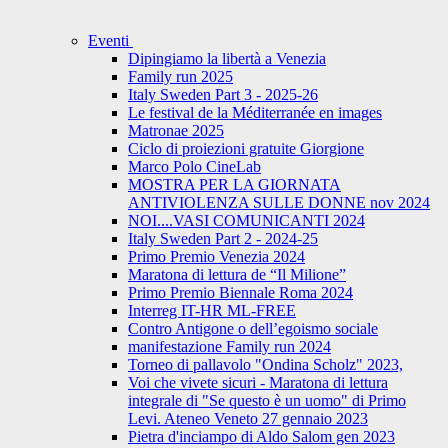
Eventi
Dipingiamo la libertà a Venezia
Family run 2025
Italy Sweden Part 3 - 2025-26
Le festival de la Méditerranée en images
Matronae 2025
Ciclo di proiezioni gratuite Giorgione
Marco Polo CineLab
MOSTRA PER LA GIORNATA
ANTIVIOLENZA SULLE DONNE nov 2024
NOI....VASI COMUNICANTI 2024
Italy Sweden Part 2 - 2024-25
Primo Premio Venezia 2024
Maratona di lettura de “Il Milione”
Primo Premio Biennale Roma 2024
Interreg IT-HR ML-FREE
Contro Antigone o dell’egoismo sociale
manifestazione Family run 2024
Torneo di pallavolo "Ondina Scholz" 2023,
Voi che vivete sicuri - Maratona di lettura
integrale di "Se questo è un uomo" di Primo
Levi. Ateneo Veneto 27 gennaio 2023
Pietra d'inciampo di Aldo Salom gen 2023