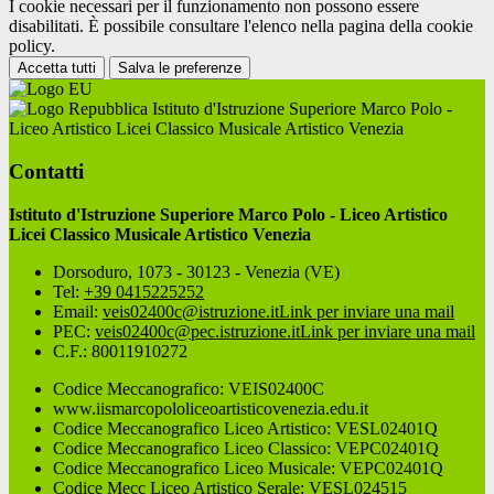
I cookie necessari per il funzionamento non possono essere
disabilitati. È possibile consultare l'elenco nella pagina della cookie
policy.
Accetta tutti
Salva le preferenze
Istituto d'Istruzione Superiore Marco Polo -
Liceo Artistico Licei Classico Musicale Artistico Venezia
Contatti
Istituto d'Istruzione Superiore Marco Polo - Liceo Artistico
Licei Classico Musicale Artistico Venezia
Dorsoduro, 1073 - 30123 - Venezia (VE)
Tel:
+39 0415225252
Email:
veis02400c@istruzione.it
Link per inviare una mail
PEC:
veis02400c@pec.istruzione.it
Link per inviare una mail
C.F.: 80011910272
Codice Meccanografico: VEIS02400C
www.iismarcopololiceoartisticovenezia.edu.it
Codice Meccanografico Liceo Artistico: VESL02401Q
Codice Meccanografico Liceo Classico: VEPC02401Q
Codice Meccanografico Liceo Musicale: VEPC02401Q
Codice Mecc Liceo Artistico Serale: VESL024515