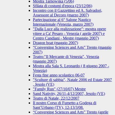
Mostra Tarnowska (5/06)
Sfilata di costumi d'epoca (23/12/06)
Incontro con il Gazzettino ed A. Salvadori,
Assessore al Decoro (marzo 2007)
Partecipazione al 6° Salone Nautico
Internazionale (Venezia, marzo 2007)
"Dalla Luce alla realizzazione": mostra opere
vitree a Ca' Pesaro - Venezia ( aprile 2007) e
Centro Candiani - Mestre (maggio 2007)
Dragon boat (maggio 2007)
“Converging Sciences and Arts” Trento (maggio
2007)
Teatro:"Il Mercante di Venezia", Venezia
(maggio 2007)
Mostra alla Sala S. Leonardo ( 8 giugno 2007 -
Venezia)
Festa fine anno scolastico 06-07
"Sculture di sabbia", Natale 2006 ed Estate 2007
, Jesolo (VE)
"Family Run" (27/10/07) Mestre
Sand Nativity, 26/11-4/12/2007, Jesolo (VE)
Teatro di Natale, 22/12/2007
Il nostro Corso di Fumetto a Godega di
Sant’Urbano (TV), 12-13/3/08.
“Converging Sciences and Arts” Trento (aprile