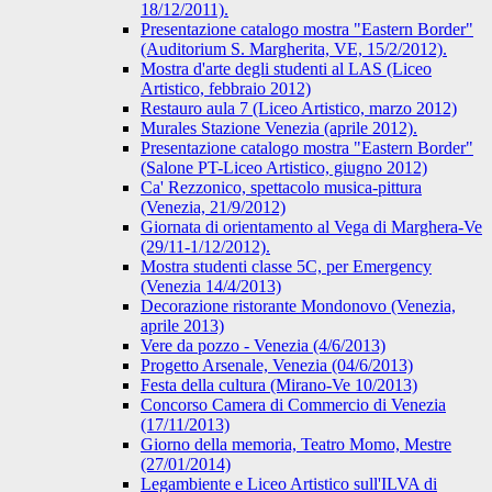
18/12/2011).
Presentazione catalogo mostra "Eastern Border"
(Auditorium S. Margherita, VE, 15/2/2012).
Mostra d'arte degli studenti al LAS (Liceo
Artistico, febbraio 2012)
Restauro aula 7 (Liceo Artistico, marzo 2012)
Murales Stazione Venezia (aprile 2012).
Presentazione catalogo mostra "Eastern Border"
(Salone PT-Liceo Artistico, giugno 2012)
Ca' Rezzonico, spettacolo musica-pittura
(Venezia, 21/9/2012)
Giornata di orientamento al Vega di Marghera-Ve
(29/11-1/12/2012).
Mostra studenti classe 5C, per Emergency
(Venezia 14/4/2013)
Decorazione ristorante Mondonovo (Venezia,
aprile 2013)
Vere da pozzo - Venezia (4/6/2013)
Progetto Arsenale, Venezia (04/6/2013)
Festa della cultura (Mirano-Ve 10/2013)
Concorso Camera di Commercio di Venezia
(17/11/2013)
Giorno della memoria, Teatro Momo, Mestre
(27/01/2014)
Legambiente e Liceo Artistico sull'ILVA di