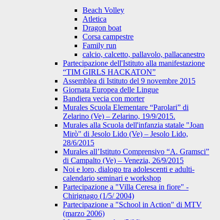
Beach Volley
Atletica
Dragon boat
Corsa campestre
Family run
calcio, calcetto, pallavolo, pallacanestro
Partecipazione dell'Istituto alla manifestazione
“TIM GIRLS HACKATON”
Assemblea di Istituto del 9 novembre 2015
Giornata Europea delle Lingue
Bandiera vecia con morter
Murales Scuola Elementare “Parolari” di
Zelarino (Ve) – Zelarino, 19/9/2015.
Murales alla Scuola dell'infanzia statale "Joan
Mirò" di Jesolo Lido (Ve) – Jesolo Lido,
28/6/2015
Murales all’Istituto Comprensivo “A. Gramsci”
di Campalto (Ve) – Venezia, 26/9/2015
Noi e loro, dialogo tra adolescenti e adulti-
calendario seminari e workshop
Partecipazione a "Villa Ceresa in fiore" -
Chirignago (1/5/ 2004)
Partecipazione a "School in Action" di MTV
(marzo 2006)