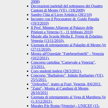
2008)
Decorazioni parietali del sottopasso dei Quattro
Cantoni di Mestre (VE). (3/8/2009)
Sandro Chia al Liceo Artistico (28/2/10)
Incontro con il Procuratore dr. Guido Papalia
(19/3/2010)
Il Prof. Mimmo Alfarone al Palazzo delle
Prigioni a Venezia (1 - 11 febbraio 2010)
Murale alla Scuola Media E. Fermi di Zelarino-
Venezia (13/11/2010).
Giornata di orientamento al Palaplip di Mestre-Ve
(27/11/2010).
Mostra all'Ospedale "Fatebenefratelli" - Venezia
(10/2/2011).
Concorso cartolina "Carnevale a Venezia",
3/3/2011.
Coro studenti inglesi (28/3/2011).
Concorso "Barbalogo", Istituto Barbarigo (VE),
25/5/2011.
"Orfeorfeo", teatro ai Frari, Venezia, 8/6/2011.
"Zaini"- Mostra al Candiani di Mestre,
28/10/2011
Giornata di orientamento al Vega di Marghera-Ve
(1-3/12/2011).
Murales P.le Roma (Venezia) - UNICEF (15-