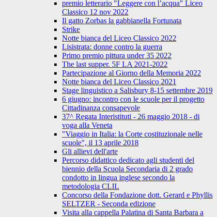
premio letterario "Leggere con l’acqua" Liceo
Classico 12 nov 2022
Il gatto Zorbas la gabbianella Fortunata
Strike
Notte bianca del Liceo Classico 2022
Lisistrata: donne contro la guerra
Primo premio pittura under 35 2022
The last supper. 5F LA 2021-2022
Partecipazione al Giorno della Memoria 2022
Notte bianca del Liceo Classico 2021
Stage linguistico a Salisbury 8-15 settembre 2019
6 giugno: incontro con le scuole per il progetto
Cittadinanza consapevole
37^ Regata Interistituti - 26 maggio 2018 - di
voga alla Veneta
"Viaggio in Italia: la Corte costituzionale nelle
scuole", il 13 aprile 2018
Gli allievi dell'arte
Percorso didattico dedicato agli studenti del
biennio della Scuola Secondaria di 2 grado
condotto in lingua inglese secondo la
metodologia CLIL
Concorso della Fondazione dott. Gerard e Phyllis
SELTZER - Seconda edizione
Visita alla cappella Palatina di Santa Barbara a