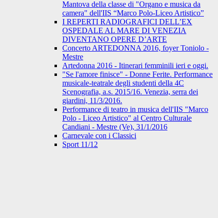
Mantova della classe di "Organo e musica da
camera" dell'IIS “Marco Polo-Liceo Artistico”
I REPERTI RADIOGRAFICI DELL’EX
OSPEDALE AL MARE DI VENEZIA
DIVENTANO OPERE D’ARTE
Concerto ARTEDONNA 2016, foyer Toniolo -
Mestre
Artedonna 2016 - Itinerari femminili ieri e oggi.
"Se l'amore finisce" - Donne Ferite. Performance
musicale-teatrale degli studenti della 4C
Scenografia, a.s. 2015/16. Venezia, serra dei
giardini, 11/3/2016.
Performance di teatro in musica dell'IIS "Marco
Polo - Liceo Artistico" al Centro Culturale
Candiani - Mestre (Ve), 31/1/2016
Carnevale con i Classici
Sport 11/12