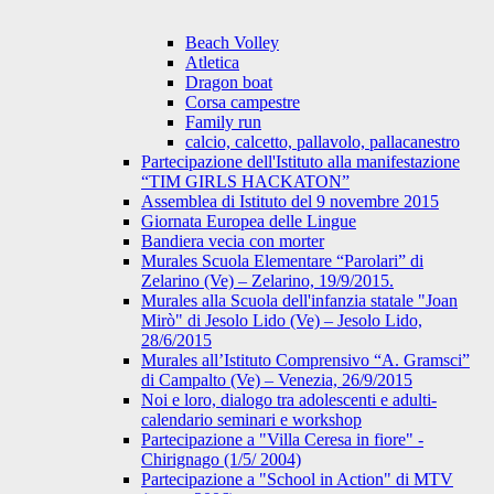
Beach Volley
Atletica
Dragon boat
Corsa campestre
Family run
calcio, calcetto, pallavolo, pallacanestro
Partecipazione dell'Istituto alla manifestazione
“TIM GIRLS HACKATON”
Assemblea di Istituto del 9 novembre 2015
Giornata Europea delle Lingue
Bandiera vecia con morter
Murales Scuola Elementare “Parolari” di
Zelarino (Ve) – Zelarino, 19/9/2015.
Murales alla Scuola dell'infanzia statale "Joan
Mirò" di Jesolo Lido (Ve) – Jesolo Lido,
28/6/2015
Murales all’Istituto Comprensivo “A. Gramsci”
di Campalto (Ve) – Venezia, 26/9/2015
Noi e loro, dialogo tra adolescenti e adulti-
calendario seminari e workshop
Partecipazione a "Villa Ceresa in fiore" -
Chirignago (1/5/ 2004)
Partecipazione a "School in Action" di MTV