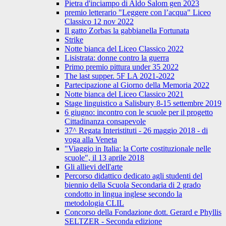
Pietra d'inciampo di Aldo Salom gen 2023
premio letterario "Leggere con l’acqua" Liceo
Classico 12 nov 2022
Il gatto Zorbas la gabbianella Fortunata
Strike
Notte bianca del Liceo Classico 2022
Lisistrata: donne contro la guerra
Primo premio pittura under 35 2022
The last supper. 5F LA 2021-2022
Partecipazione al Giorno della Memoria 2022
Notte bianca del Liceo Classico 2021
Stage linguistico a Salisbury 8-15 settembre 2019
6 giugno: incontro con le scuole per il progetto
Cittadinanza consapevole
37^ Regata Interistituti - 26 maggio 2018 - di
voga alla Veneta
"Viaggio in Italia: la Corte costituzionale nelle
scuole", il 13 aprile 2018
Gli allievi dell'arte
Percorso didattico dedicato agli studenti del
biennio della Scuola Secondaria di 2 grado
condotto in lingua inglese secondo la
metodologia CLIL
Concorso della Fondazione dott. Gerard e Phyllis
SELTZER - Seconda edizione