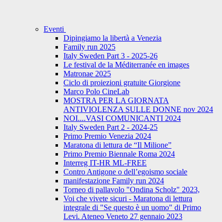
Eventi
Dipingiamo la libertà a Venezia
Family run 2025
Italy Sweden Part 3 - 2025-26
Le festival de la Méditerranée en images
Matronae 2025
Ciclo di proiezioni gratuite Giorgione
Marco Polo CineLab
MOSTRA PER LA GIORNATA
ANTIVIOLENZA SULLE DONNE nov 2024
NOI....VASI COMUNICANTI 2024
Italy Sweden Part 2 - 2024-25
Primo Premio Venezia 2024
Maratona di lettura de “Il Milione”
Primo Premio Biennale Roma 2024
Interreg IT-HR ML-FREE
Contro Antigone o dell’egoismo sociale
manifestazione Family run 2024
Torneo di pallavolo "Ondina Scholz" 2023,
Voi che vivete sicuri - Maratona di lettura
integrale di "Se questo è un uomo" di Primo
Levi. Ateneo Veneto 27 gennaio 2023