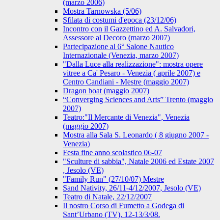
(marzo 2006)
Mostra Tarnowska (5/06)
Sfilata di costumi d'epoca (23/12/06)
Incontro con il Gazzettino ed A. Salvadori,
Assessore al Decoro (marzo 2007)
Partecipazione al 6° Salone Nautico
Internazionale (Venezia, marzo 2007)
"Dalla Luce alla realizzazione": mostra opere
vitree a Ca' Pesaro - Venezia ( aprile 2007) e
Centro Candiani - Mestre (maggio 2007)
Dragon boat (maggio 2007)
“Converging Sciences and Arts” Trento (maggio
2007)
Teatro:"Il Mercante di Venezia", Venezia
(maggio 2007)
Mostra alla Sala S. Leonardo ( 8 giugno 2007 -
Venezia)
Festa fine anno scolastico 06-07
"Sculture di sabbia", Natale 2006 ed Estate 2007
, Jesolo (VE)
"Family Run" (27/10/07) Mestre
Sand Nativity, 26/11-4/12/2007, Jesolo (VE)
Teatro di Natale, 22/12/2007
Il nostro Corso di Fumetto a Godega di
Sant’Urbano (TV), 12-13/3/08.