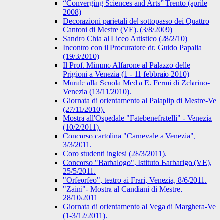
“Converging Sciences and Arts” Trento (aprile
2008)
Decorazioni parietali del sottopasso dei Quattro
Cantoni di Mestre (VE). (3/8/2009)
Sandro Chia al Liceo Artistico (28/2/10)
Incontro con il Procuratore dr. Guido Papalia
(19/3/2010)
Il Prof. Mimmo Alfarone al Palazzo delle
Prigioni a Venezia (1 - 11 febbraio 2010)
Murale alla Scuola Media E. Fermi di Zelarino-
Venezia (13/11/2010).
Giornata di orientamento al Palaplip di Mestre-Ve
(27/11/2010).
Mostra all'Ospedale "Fatebenefratelli" - Venezia
(10/2/2011).
Concorso cartolina "Carnevale a Venezia",
3/3/2011.
Coro studenti inglesi (28/3/2011).
Concorso "Barbalogo", Istituto Barbarigo (VE),
25/5/2011.
"Orfeorfeo", teatro ai Frari, Venezia, 8/6/2011.
"Zaini"- Mostra al Candiani di Mestre,
28/10/2011
Giornata di orientamento al Vega di Marghera-Ve
(1-3/12/2011).