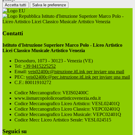
Accetta tutti
Salva le preferenze
Istituto d'Istruzione Superiore Marco Polo -
Liceo Artistico Licei Classico Musicale Artistico Venezia
Contatti
Istituto d'Istruzione Superiore Marco Polo - Liceo Artistico
Licei Classico Musicale Artistico Venezia
Dorsoduro, 1073 - 30123 - Venezia (VE)
Tel:
+39 0415225252
Email:
veis02400c@istruzione.it
Link per inviare una mail
PEC:
veis02400c@pec.istruzione.it
Link per inviare una mail
C.F.: 80011910272
Codice Meccanografico: VEIS02400C
www.iismarcopololiceoartisticovenezia.edu.it
Codice Meccanografico Liceo Artistico: VESL02401Q
Codice Meccanografico Liceo Classico: VEPC02401Q
Codice Meccanografico Liceo Musicale: VEPC02401Q
Codice Mecc Liceo Artistico Serale: VESL024515
Seguici su