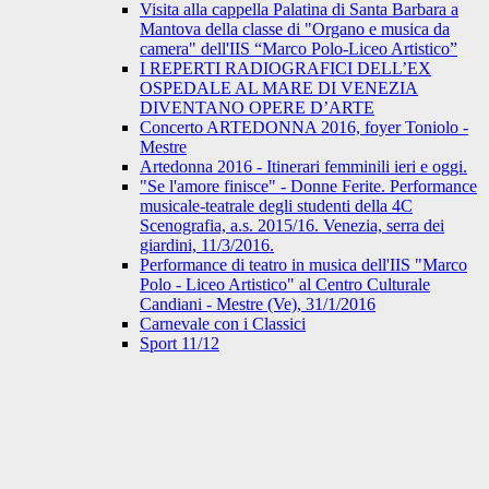
Visita alla cappella Palatina di Santa Barbara a
Mantova della classe di "Organo e musica da
camera" dell'IIS “Marco Polo-Liceo Artistico”
I REPERTI RADIOGRAFICI DELL’EX
OSPEDALE AL MARE DI VENEZIA
DIVENTANO OPERE D’ARTE
Concerto ARTEDONNA 2016, foyer Toniolo -
Mestre
Artedonna 2016 - Itinerari femminili ieri e oggi.
"Se l'amore finisce" - Donne Ferite. Performance
musicale-teatrale degli studenti della 4C
Scenografia, a.s. 2015/16. Venezia, serra dei
giardini, 11/3/2016.
Performance di teatro in musica dell'IIS "Marco
Polo - Liceo Artistico" al Centro Culturale
Candiani - Mestre (Ve), 31/1/2016
Carnevale con i Classici
Sport 11/12