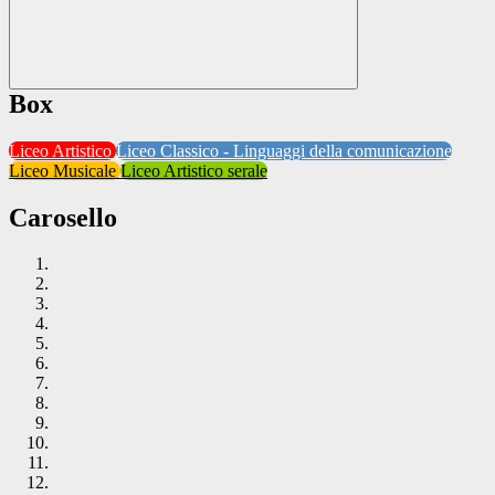
Box
Liceo Artistico
Liceo Classico - Linguaggi della comunicazione
Liceo Musicale
Liceo Artistico serale
Carosello