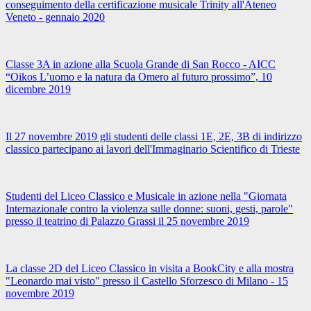
conseguimento della certificazione musicale Trinity all'Ateneo
Veneto - gennaio 2020
Classe 3A in azione alla Scuola Grande di San Rocco - AICC
“Oikos L’uomo e la natura da Omero al futuro prossimo”, 10
dicembre 2019
Il 27 novembre 2019 gli studenti delle classi 1E, 2E, 3B di indirizzo
classico partecipano ai lavori dell'Immaginario Scientifico di Trieste
Studenti del Liceo Classico e Musicale in azione nella "Giornata
Internazionale contro la violenza sulle donne: suoni, gesti, parole"
presso il teatrino di Palazzo Grassi il 25 novembre 2019
La classe 2D del Liceo Classico in visita a BookCity e alla mostra
"Leonardo mai visto" presso il Castello Sforzesco di Milano - 15
novembre 2019