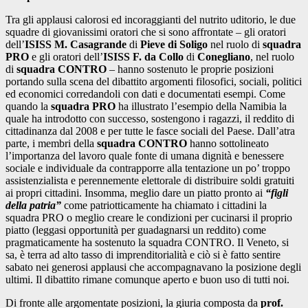
Tra gli applausi calorosi ed incoraggianti del nutrito uditorio, le due
squadre di giovanissimi oratori che si sono affrontate – gli oratori
dell’
ISISS M. Casagrande
di
Pieve di Soligo
nel ruolo di
squadra
PRO
e gli oratori dell’
ISISS F. da Collo
di
Conegliano
, nel ruolo
di
squadra CONTRO
– hanno sostenuto le proprie posizioni
portando sulla scena del dibattito argomenti filosofici, sociali, politici
ed economici corredandoli con dati e documentati esempi. Come
quando la
squadra PRO
ha illustrato l’esempio della Namibia la
quale ha introdotto con successo, sostengono i ragazzi, il reddito di
cittadinanza dal 2008 e per tutte le fasce sociali del Paese. Dall’atra
parte, i membri della
squadra CONTRO
hanno sottolineato
l’importanza del lavoro quale fonte di umana dignità e benessere
sociale e individuale da contrapporre alla tentazione un po’ troppo
assistenzialista e perennemente elettorale di distribuire soldi gratuiti
ai propri cittadini. Insomma, meglio dare un piatto pronto ai
“figli
della patria”
come patriotticamente ha chiamato i cittadini la
squadra PRO o meglio creare le condizioni per cucinarsi il proprio
piatto (leggasi opportunità per guadagnarsi un reddito) come
pragmaticamente ha sostenuto la squadra CONTRO. Il Veneto, si
sa, è terra ad alto tasso di imprenditorialità e ciò si è fatto sentire
sabato nei generosi applausi che accompagnavano la posizione degli
ultimi. Il dibattito rimane comunque aperto e buon uso di tutti noi.
Di fronte alle argomentate posizioni, la giuria composta da
prof.