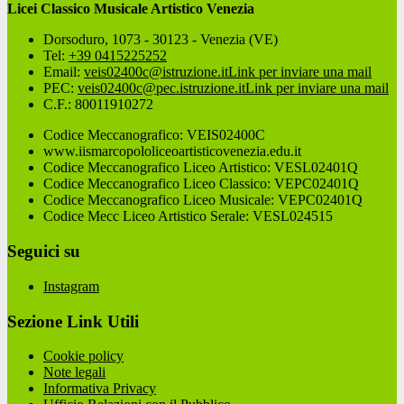
Licei Classico Musicale Artistico Venezia
Dorsoduro, 1073 - 30123 - Venezia (VE)
Tel:
+39 0415225252
Email:
veis02400c@istruzione.it
Link per inviare una mail
PEC:
veis02400c@pec.istruzione.it
Link per inviare una mail
C.F.: 80011910272
Codice Meccanografico: VEIS02400C
www.iismarcopololiceoartisticovenezia.edu.it
Codice Meccanografico Liceo Artistico: VESL02401Q
Codice Meccanografico Liceo Classico: VEPC02401Q
Codice Meccanografico Liceo Musicale: VEPC02401Q
Codice Mecc Liceo Artistico Serale: VESL024515
Seguici su
Instagram
Sezione Link Utili
Cookie policy
Note legali
Informativa Privacy