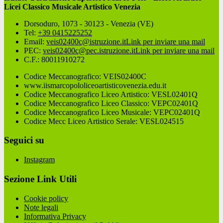
Licei Classico Musicale Artistico Venezia
Dorsoduro, 1073 - 30123 - Venezia (VE)
Tel:
+39 0415225252
Email:
veis02400c@istruzione.it
Link per inviare una mail
PEC:
veis02400c@pec.istruzione.it
Link per inviare una mail
C.F.: 80011910272
Codice Meccanografico: VEIS02400C
www.iismarcopololiceoartisticovenezia.edu.it
Codice Meccanografico Liceo Artistico: VESL02401Q
Codice Meccanografico Liceo Classico: VEPC02401Q
Codice Meccanografico Liceo Musicale: VEPC02401Q
Codice Mecc Liceo Artistico Serale: VESL024515
Seguici su
Instagram
Sezione Link Utili
Cookie policy
Note legali
Informativa Privacy