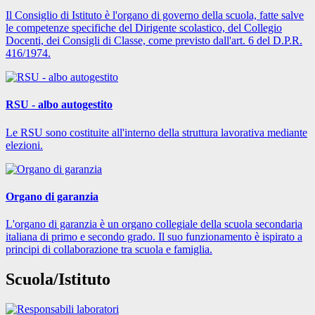
Il Consiglio di Istituto è l'organo di governo della scuola, fatte salve
le competenze specifiche del Dirigente scolastico, del Collegio
Docenti, dei Consigli di Classe, come previsto dall'art. 6 del D.P.R.
416/1974.
RSU - albo autogestito
Le RSU sono costituite all'interno della struttura lavorativa mediante
elezioni.
Organo di garanzia
L'organo di garanzia è un organo collegiale della scuola secondaria
italiana di primo e secondo grado. Il suo funzionamento è ispirato a
principi di collaborazione tra scuola e famiglia.
Scuola/Istituto