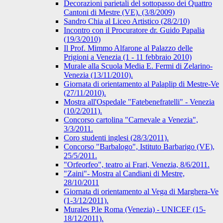
Decorazioni parietali del sottopasso dei Quattro
Cantoni di Mestre (VE). (3/8/2009)
Sandro Chia al Liceo Artistico (28/2/10)
Incontro con il Procuratore dr. Guido Papalia
(19/3/2010)
Il Prof. Mimmo Alfarone al Palazzo delle
Prigioni a Venezia (1 - 11 febbraio 2010)
Murale alla Scuola Media E. Fermi di Zelarino-
Venezia (13/11/2010).
Giornata di orientamento al Palaplip di Mestre-Ve
(27/11/2010).
Mostra all'Ospedale "Fatebenefratelli" - Venezia
(10/2/2011).
Concorso cartolina "Carnevale a Venezia",
3/3/2011.
Coro studenti inglesi (28/3/2011).
Concorso "Barbalogo", Istituto Barbarigo (VE),
25/5/2011.
"Orfeorfeo", teatro ai Frari, Venezia, 8/6/2011.
"Zaini"- Mostra al Candiani di Mestre,
28/10/2011
Giornata di orientamento al Vega di Marghera-Ve
(1-3/12/2011).
Murales P.le Roma (Venezia) - UNICEF (15-
18/12/2011).