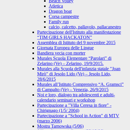
Beach Volley
Atletica
Dragon boat
Corsa campestre
Family run
calcio, calcetto, pallavolo, pallacanestro
Partecipazione dell'Istituto alla manifestazione
“TIM GIRLS HACKATON”
Assemblea di Istituto del 9 novembre 2015
Giornata Europea delle Lingue
Bandiera vecia con morter
Murales Scuola Elementare “Parolari” di
Zelarino (Ve) – Zelarino, 19/9/2015.
Murales alla Scuola dell'infanzia statale "Joan
Mirò" di Jesolo Lido (Ve) – Jesolo Lido,
28/6/2015
Murales all’Istituto Comprensivo “A. Gramsci”
di Campalto (Ve) – Venezia, 26/9/2015
Noi e loro, dialogo tra adolescenti e adulti-
calendario seminari e workshop
Partecipazione a "Villa Ceresa in fiore" -
Chirignago (1/5/ 2004)
Partecipazione a "School in Action" di MTV
(marzo 2006)
Mostra Tarnowska (5/06)