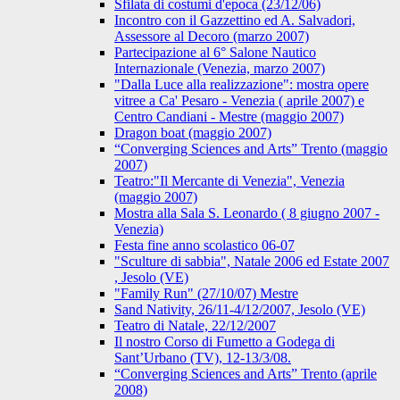
Sfilata di costumi d'epoca (23/12/06)
Incontro con il Gazzettino ed A. Salvadori,
Assessore al Decoro (marzo 2007)
Partecipazione al 6° Salone Nautico
Internazionale (Venezia, marzo 2007)
"Dalla Luce alla realizzazione": mostra opere
vitree a Ca' Pesaro - Venezia ( aprile 2007) e
Centro Candiani - Mestre (maggio 2007)
Dragon boat (maggio 2007)
“Converging Sciences and Arts” Trento (maggio
2007)
Teatro:"Il Mercante di Venezia", Venezia
(maggio 2007)
Mostra alla Sala S. Leonardo ( 8 giugno 2007 -
Venezia)
Festa fine anno scolastico 06-07
"Sculture di sabbia", Natale 2006 ed Estate 2007
, Jesolo (VE)
"Family Run" (27/10/07) Mestre
Sand Nativity, 26/11-4/12/2007, Jesolo (VE)
Teatro di Natale, 22/12/2007
Il nostro Corso di Fumetto a Godega di
Sant’Urbano (TV), 12-13/3/08.
“Converging Sciences and Arts” Trento (aprile
2008)