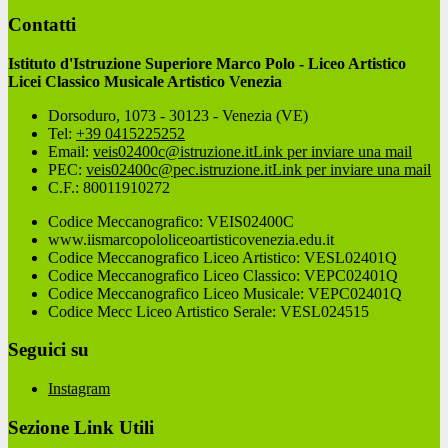
Contatti
Istituto d'Istruzione Superiore Marco Polo - Liceo Artistico
Licei Classico Musicale Artistico Venezia
Dorsoduro, 1073 - 30123 - Venezia (VE)
Tel:
+39 0415225252
Email:
veis02400c@istruzione.it
Link per inviare una mail
PEC:
veis02400c@pec.istruzione.it
Link per inviare una mail
C.F.: 80011910272
Codice Meccanografico: VEIS02400C
www.iismarcopololiceoartisticovenezia.edu.it
Codice Meccanografico Liceo Artistico: VESL02401Q
Codice Meccanografico Liceo Classico: VEPC02401Q
Codice Meccanografico Liceo Musicale: VEPC02401Q
Codice Mecc Liceo Artistico Serale: VESL024515
Seguici su
Instagram
Sezione Link Utili