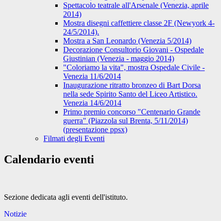
Spettacolo teatrale all'Arsenale (Venezia, aprile
2014)
Mostra disegni caffettiere classe 2F (Newyork 4-
24/5/2014).
Mostra a San Leonardo (Venezia 5/2014)
Decorazione Consultorio Giovani - Ospedale
Giustinian (Venezia - maggio 2014)
"Coloriamo la vita", mostra Ospedale Civile -
Venezia 11/6/2014
Inaugurazione ritratto bronzeo di Bart Dorsa
nella sede Spirito Santo del Liceo Artistico.
Venezia 14/6/2014
Primo premio concorso "Centenario Grande
guerra" (Piazzola sul Brenta, 5/11/2014)
(presentazione ppsx)
Filmati degli Eventi
Calendario eventi
Sezione dedicata agli eventi dell'istituto.
Notizie