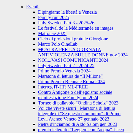
Eventi
Dipingiamo la libertà a Venezia
Family run 2025
Italy Sweden Part 3 - 2025-26
Le festival de la Méditerranée en images
Matronae 2025
Ciclo di proiezioni gratuite Giorgione
Marco Polo CineLab
MOSTRA PER LA GIORNATA
ANTIVIOLENZA SULLE DONNE nov 2024
NOI....VASI COMUNICANTI 2024
Italy Sweden Part 2 - 2024-25
Primo Premio Venezia 2024
Maratona di lettura de “Il Milione”
Primo Premio Biennale Roma 2024
Interreg IT-HR ML-FREE
Contro Antigone o dell’egoismo sociale
manifestazione Family run 2024
Torneo di pallavolo "Ondina Scholz" 2023,
Voi che vivete sicuri - Maratona di lettura
integrale di "Se questo è un uomo" di Primo
Levi. Ateneo Veneto 27 gennaio 2023
Pietra d'inciampo di Aldo Salom gen 2023
premio letterario "Leggere con l’acqua" Liceo