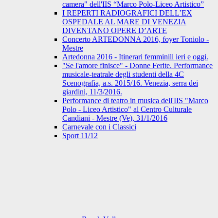
camera" dell'IIS “Marco Polo-Liceo Artistico”
I REPERTI RADIOGRAFICI DELL’EX
OSPEDALE AL MARE DI VENEZIA
DIVENTANO OPERE D’ARTE
Concerto ARTEDONNA 2016, foyer Toniolo -
Mestre
Artedonna 2016 - Itinerari femminili ieri e oggi.
"Se l'amore finisce" - Donne Ferite. Performance
musicale-teatrale degli studenti della 4C
Scenografia, a.s. 2015/16. Venezia, serra dei
giardini, 11/3/2016.
Performance di teatro in musica dell'IIS "Marco
Polo - Liceo Artistico" al Centro Culturale
Candiani - Mestre (Ve), 31/1/2016
Carnevale con i Classici
Sport 11/12