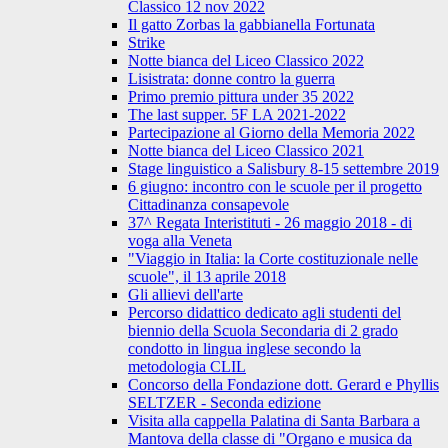
Classico 12 nov 2022
Il gatto Zorbas la gabbianella Fortunata
Strike
Notte bianca del Liceo Classico 2022
Lisistrata: donne contro la guerra
Primo premio pittura under 35 2022
The last supper. 5F LA 2021-2022
Partecipazione al Giorno della Memoria 2022
Notte bianca del Liceo Classico 2021
Stage linguistico a Salisbury 8-15 settembre 2019
6 giugno: incontro con le scuole per il progetto
Cittadinanza consapevole
37^ Regata Interistituti - 26 maggio 2018 - di
voga alla Veneta
"Viaggio in Italia: la Corte costituzionale nelle
scuole", il 13 aprile 2018
Gli allievi dell'arte
Percorso didattico dedicato agli studenti del
biennio della Scuola Secondaria di 2 grado
condotto in lingua inglese secondo la
metodologia CLIL
Concorso della Fondazione dott. Gerard e Phyllis
SELTZER - Seconda edizione
Visita alla cappella Palatina di Santa Barbara a
Mantova della classe di "Organo e musica da