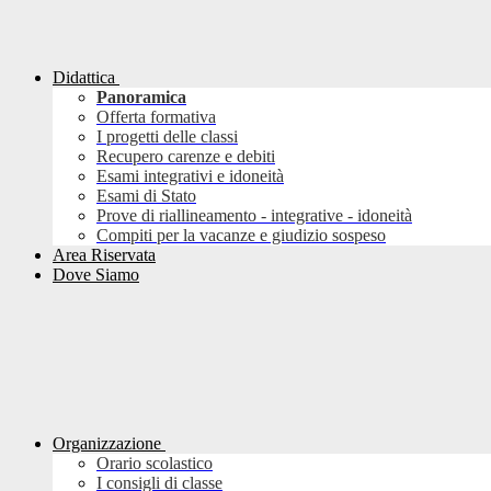
Didattica
Panoramica
Offerta formativa
I progetti delle classi
Recupero carenze e debiti
Esami integrativi e idoneità
Esami di Stato
Prove di riallineamento - integrative - idoneità
Compiti per la vacanze e giudizio sospeso
Area Riservata
Dove Siamo
Organizzazione
Orario scolastico
I consigli di classe