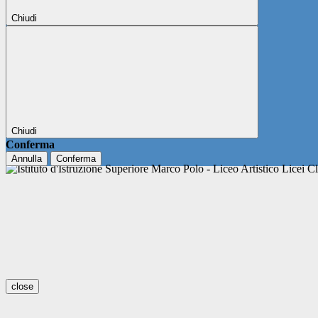
Chiudi
Chiudi
Conferma
Annulla
Conferma
close