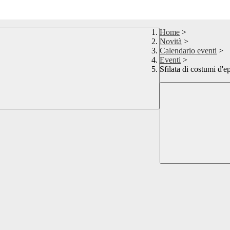
Home
>
Novità
>
Calendario eventi
>
Eventi
>
Sfilata di costumi d'