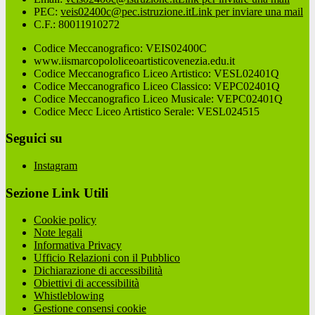
PEC:
veis02400c@pec.istruzione.it
Link per inviare una mail
C.F.: 80011910272
Codice Meccanografico: VEIS02400C
www.iismarcopololiceoartisticovenezia.edu.it
Codice Meccanografico Liceo Artistico: VESL02401Q
Codice Meccanografico Liceo Classico: VEPC02401Q
Codice Meccanografico Liceo Musicale: VEPC02401Q
Codice Mecc Liceo Artistico Serale: VESL024515
Seguici su
Instagram
Sezione Link Utili
Cookie policy
Note legali
Informativa Privacy
Ufficio Relazioni con il Pubblico
Dichiarazione di accessibilità
Obiettivi di accessibilità
Whistleblowing
Gestione consensi cookie