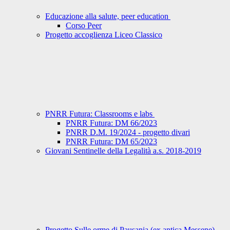
Educazione alla salute, peer education
Corso Peer
Progetto accoglienza Liceo Classico
PNRR Futura: Classrooms e labs
PNRR Futura: DM 66/2023
PNRR D.M. 19/2024 - progetto divari
PNRR Futura: DM 65/2023
Giovani Sentinelle della Legalità a.s. 2018-2019
Progetto Sulle orme di Pausania (ex antica Messene)