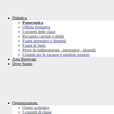
Didattica
Panoramica
Offerta formativa
I progetti delle classi
Recupero carenze e debiti
Esami integrativi e idoneità
Esami di Stato
Prove di riallineamento - integrative - idoneità
Compiti per la vacanze e giudizio sospeso
Area Riservata
Dove Siamo
Organizzazione
Orario scolastico
I consigli di classe