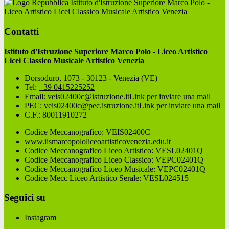
Istituto d'Istruzione Superiore Marco Polo -
Liceo Artistico Licei Classico Musicale Artistico Venezia
Contatti
Istituto d'Istruzione Superiore Marco Polo - Liceo Artistico
Licei Classico Musicale Artistico Venezia
Dorsoduro, 1073 - 30123 - Venezia (VE)
Tel:
+39 0415225252
Email:
veis02400c@istruzione.it
Link per inviare una mail
PEC:
veis02400c@pec.istruzione.it
Link per inviare una mail
C.F.: 80011910272
Codice Meccanografico: VEIS02400C
www.iismarcopololiceoartisticovenezia.edu.it
Codice Meccanografico Liceo Artistico: VESL02401Q
Codice Meccanografico Liceo Classico: VEPC02401Q
Codice Meccanografico Liceo Musicale: VEPC02401Q
Codice Mecc Liceo Artistico Serale: VESL024515
Seguici su
Instagram