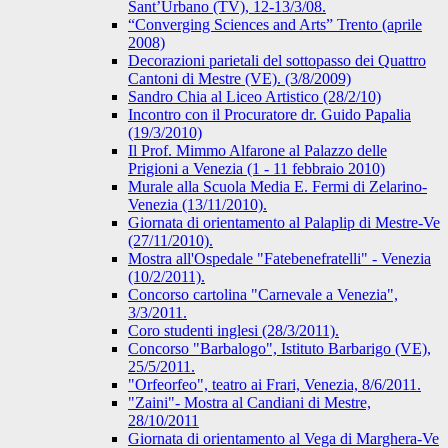
Sant’Urbano (TV), 12-13/3/08.
“Converging Sciences and Arts” Trento (aprile
2008)
Decorazioni parietali del sottopasso dei Quattro
Cantoni di Mestre (VE). (3/8/2009)
Sandro Chia al Liceo Artistico (28/2/10)
Incontro con il Procuratore dr. Guido Papalia
(19/3/2010)
Il Prof. Mimmo Alfarone al Palazzo delle
Prigioni a Venezia (1 - 11 febbraio 2010)
Murale alla Scuola Media E. Fermi di Zelarino-
Venezia (13/11/2010).
Giornata di orientamento al Palaplip di Mestre-Ve
(27/11/2010).
Mostra all'Ospedale "Fatebenefratelli" - Venezia
(10/2/2011).
Concorso cartolina "Carnevale a Venezia",
3/3/2011.
Coro studenti inglesi (28/3/2011).
Concorso "Barbalogo", Istituto Barbarigo (VE),
25/5/2011.
"Orfeorfeo", teatro ai Frari, Venezia, 8/6/2011.
"Zaini"- Mostra al Candiani di Mestre,
28/10/2011
Giornata di orientamento al Vega di Marghera-Ve