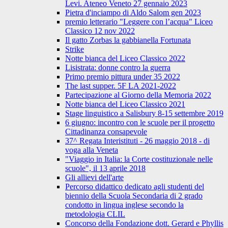
Levi. Ateneo Veneto 27 gennaio 2023
Pietra d'inciampo di Aldo Salom gen 2023
premio letterario "Leggere con l’acqua" Liceo
Classico 12 nov 2022
Il gatto Zorbas la gabbianella Fortunata
Strike
Notte bianca del Liceo Classico 2022
Lisistrata: donne contro la guerra
Primo premio pittura under 35 2022
The last supper. 5F LA 2021-2022
Partecipazione al Giorno della Memoria 2022
Notte bianca del Liceo Classico 2021
Stage linguistico a Salisbury 8-15 settembre 2019
6 giugno: incontro con le scuole per il progetto
Cittadinanza consapevole
37^ Regata Interistituti - 26 maggio 2018 - di
voga alla Veneta
"Viaggio in Italia: la Corte costituzionale nelle
scuole", il 13 aprile 2018
Gli allievi dell'arte
Percorso didattico dedicato agli studenti del
biennio della Scuola Secondaria di 2 grado
condotto in lingua inglese secondo la
metodologia CLIL
Concorso della Fondazione dott. Gerard e Phyllis