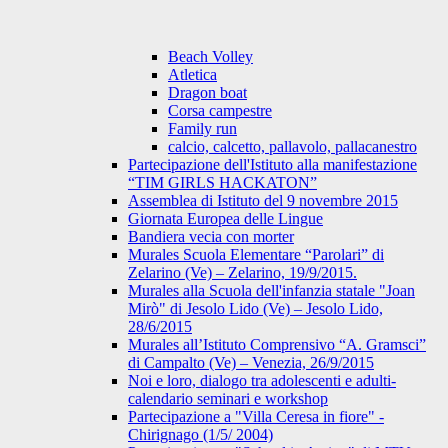
Beach Volley
Atletica
Dragon boat
Corsa campestre
Family run
calcio, calcetto, pallavolo, pallacanestro
Partecipazione dell'Istituto alla manifestazione
“TIM GIRLS HACKATON”
Assemblea di Istituto del 9 novembre 2015
Giornata Europea delle Lingue
Bandiera vecia con morter
Murales Scuola Elementare “Parolari” di
Zelarino (Ve) – Zelarino, 19/9/2015.
Murales alla Scuola dell'infanzia statale "Joan
Mirò" di Jesolo Lido (Ve) – Jesolo Lido,
28/6/2015
Murales all’Istituto Comprensivo “A. Gramsci”
di Campalto (Ve) – Venezia, 26/9/2015
Noi e loro, dialogo tra adolescenti e adulti-
calendario seminari e workshop
Partecipazione a "Villa Ceresa in fiore" -
Chirignago (1/5/ 2004)