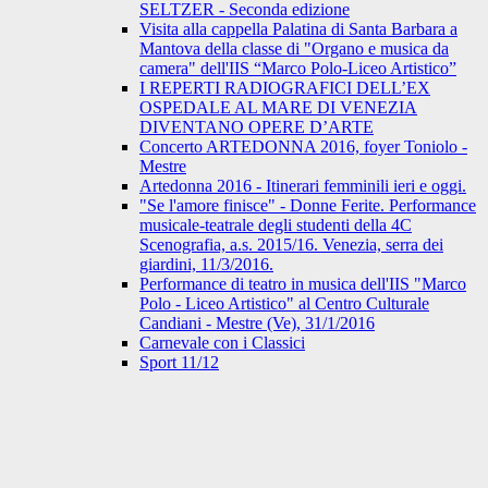
SELTZER - Seconda edizione
Visita alla cappella Palatina di Santa Barbara a
Mantova della classe di "Organo e musica da
camera" dell'IIS “Marco Polo-Liceo Artistico”
I REPERTI RADIOGRAFICI DELL’EX
OSPEDALE AL MARE DI VENEZIA
DIVENTANO OPERE D’ARTE
Concerto ARTEDONNA 2016, foyer Toniolo -
Mestre
Artedonna 2016 - Itinerari femminili ieri e oggi.
"Se l'amore finisce" - Donne Ferite. Performance
musicale-teatrale degli studenti della 4C
Scenografia, a.s. 2015/16. Venezia, serra dei
giardini, 11/3/2016.
Performance di teatro in musica dell'IIS "Marco
Polo - Liceo Artistico" al Centro Culturale
Candiani - Mestre (Ve), 31/1/2016
Carnevale con i Classici
Sport 11/12