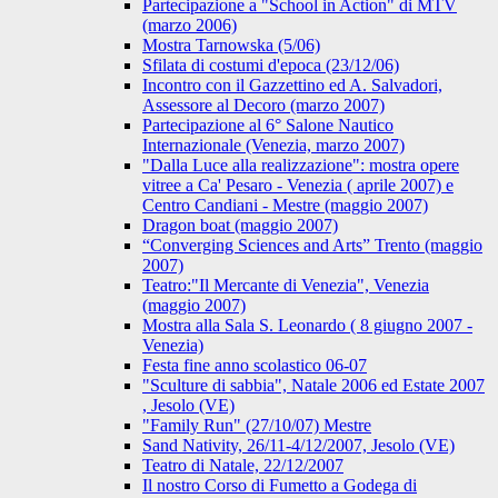
Partecipazione a "School in Action" di MTV
(marzo 2006)
Mostra Tarnowska (5/06)
Sfilata di costumi d'epoca (23/12/06)
Incontro con il Gazzettino ed A. Salvadori,
Assessore al Decoro (marzo 2007)
Partecipazione al 6° Salone Nautico
Internazionale (Venezia, marzo 2007)
"Dalla Luce alla realizzazione": mostra opere
vitree a Ca' Pesaro - Venezia ( aprile 2007) e
Centro Candiani - Mestre (maggio 2007)
Dragon boat (maggio 2007)
“Converging Sciences and Arts” Trento (maggio
2007)
Teatro:"Il Mercante di Venezia", Venezia
(maggio 2007)
Mostra alla Sala S. Leonardo ( 8 giugno 2007 -
Venezia)
Festa fine anno scolastico 06-07
"Sculture di sabbia", Natale 2006 ed Estate 2007
, Jesolo (VE)
"Family Run" (27/10/07) Mestre
Sand Nativity, 26/11-4/12/2007, Jesolo (VE)
Teatro di Natale, 22/12/2007
Il nostro Corso di Fumetto a Godega di