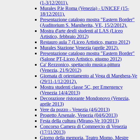
(1-3/12/2011).
Murales P.le Roma (Venezia) - UNICEF (15-
18/12/2011).
Presentazione catalogo mostra "Eastern Border"
(Auditorium S. Margherita, VE, 15/2/2012).
Mostra d'arte degli studenti al LAS (Liceo
Artistico, febbraio 2012)
Restauro aula 7 (Liceo Artistico, marzo 2012)
Murales Stazione Venezia (aprile 2012).
Presentazione catalogo mostra "Eastern Border"
(Salone PT-Liceo Artistico, giugno 2012)
Ca' Rezzonico, spettacolo musica-pittura
(Venezia, 21/9/2012)
Giornata di orientamento al Vega di Marghera-Ve
(29/11-1/12/2012).
Mostra studenti classe 5C, per Emergency
(Venezia 14/4/2013)
Decorazione ristorante Mondonovo (Venezia,
aprile 2013)
Vere da pozzo - Venezia (4/6/2013)
Progetto Arsenale, Venezia (04/6/2013)
Festa della cultura (Mirano-Ve 10/2013)
Concorso Camera di Commercio di Venezia
(17/11/2013)
Giorno della memoria, Teatro Momo, Mestre