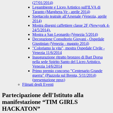
(27/01/2014)
Legambiente e Liceo Artistico sull'ILVA di
Taranto (Marghera-Ve - aprile 2014)
Spettacolo teatrale all'Arsenale (Venezia, aprile
2014)
Mostra disegni caffettiere classe 2F (Newyork 4-
24/5/2014).
Mostra a San Leonardo (Venezia 5/2014)
Decorazione Consultorio Giovani - Ospedale
Giustinian (Venezia - maggio 2014)
"Coloriamo la vita", mostra Ospedale Civile -
Venezia 11/6/2014
Inaugurazione ritratto bronzeo di Bart Dorsa
nella sede Spirito Santo del Liceo Artistico.
Venezia 14/6/2014
Primo premio concorso "Centenario Grande
guerra" (Piazzola sul Brenta, 5/11/2014)
(presentazione ppsx)
Filmati degli Eventi
Partecipazione dell'Istituto alla
manifestazione “TIM GIRLS
HACKATON”