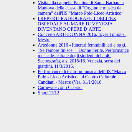
Visita alla cappella Palatina di Santa Barbara a
Mantova della classe di "Organo e musica da
camera" dell'IIS “Marco Polo-Liceo Artistico”
I REPERTI RADIOGRAFICI DELL’EX
OSPEDALE AL MARE DI VENEZIA
DIVENTANO OPERE D’ARTE
Concerto ARTEDONNA 2016, foyer Toniolo -
Mestre
Artedonna 2016 - Itinerari femminili ieri e oggi.
"Se l'amore finisce" - Donne Ferite. Performance
musicale-teatrale degli studenti della 4C
Scenografia, a.s. 2015/16. Venezia, serra dei
giardini, 11/3/2016.
Performance di teatro in musica dell'IIS "Marco
Polo - Liceo Artistico" al Centro Culturale
Candiani - Mestre (Ve), 31/1/2016
Carnevale con i Classici
Sport 11/12