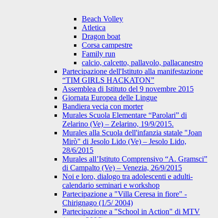
Beach Volley
Atletica
Dragon boat
Corsa campestre
Family run
calcio, calcetto, pallavolo, pallacanestro
Partecipazione dell'Istituto alla manifestazione
“TIM GIRLS HACKATON”
Assemblea di Istituto del 9 novembre 2015
Giornata Europea delle Lingue
Bandiera vecia con morter
Murales Scuola Elementare “Parolari” di
Zelarino (Ve) – Zelarino, 19/9/2015.
Murales alla Scuola dell'infanzia statale "Joan
Mirò" di Jesolo Lido (Ve) – Jesolo Lido,
28/6/2015
Murales all’Istituto Comprensivo “A. Gramsci”
di Campalto (Ve) – Venezia, 26/9/2015
Noi e loro, dialogo tra adolescenti e adulti-
calendario seminari e workshop
Partecipazione a "Villa Ceresa in fiore" -
Chirignago (1/5/ 2004)
Partecipazione a "School in Action" di MTV