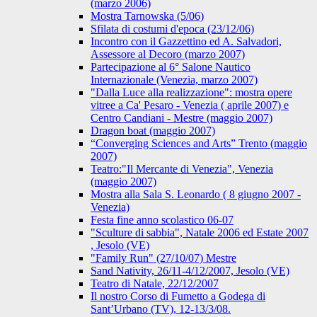
(marzo 2006)
Mostra Tarnowska (5/06)
Sfilata di costumi d'epoca (23/12/06)
Incontro con il Gazzettino ed A. Salvadori,
Assessore al Decoro (marzo 2007)
Partecipazione al 6° Salone Nautico
Internazionale (Venezia, marzo 2007)
"Dalla Luce alla realizzazione": mostra opere
vitree a Ca' Pesaro - Venezia ( aprile 2007) e
Centro Candiani - Mestre (maggio 2007)
Dragon boat (maggio 2007)
“Converging Sciences and Arts” Trento (maggio
2007)
Teatro:"Il Mercante di Venezia", Venezia
(maggio 2007)
Mostra alla Sala S. Leonardo ( 8 giugno 2007 -
Venezia)
Festa fine anno scolastico 06-07
"Sculture di sabbia", Natale 2006 ed Estate 2007
, Jesolo (VE)
"Family Run" (27/10/07) Mestre
Sand Nativity, 26/11-4/12/2007, Jesolo (VE)
Teatro di Natale, 22/12/2007
Il nostro Corso di Fumetto a Godega di
Sant’Urbano (TV), 12-13/3/08.