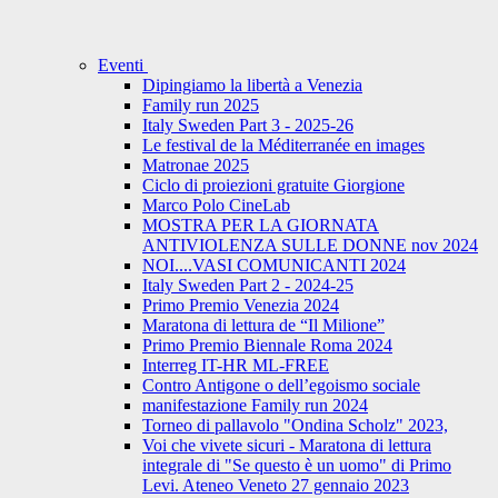
Eventi
Dipingiamo la libertà a Venezia
Family run 2025
Italy Sweden Part 3 - 2025-26
Le festival de la Méditerranée en images
Matronae 2025
Ciclo di proiezioni gratuite Giorgione
Marco Polo CineLab
MOSTRA PER LA GIORNATA
ANTIVIOLENZA SULLE DONNE nov 2024
NOI....VASI COMUNICANTI 2024
Italy Sweden Part 2 - 2024-25
Primo Premio Venezia 2024
Maratona di lettura de “Il Milione”
Primo Premio Biennale Roma 2024
Interreg IT-HR ML-FREE
Contro Antigone o dell’egoismo sociale
manifestazione Family run 2024
Torneo di pallavolo "Ondina Scholz" 2023,
Voi che vivete sicuri - Maratona di lettura
integrale di "Se questo è un uomo" di Primo
Levi. Ateneo Veneto 27 gennaio 2023