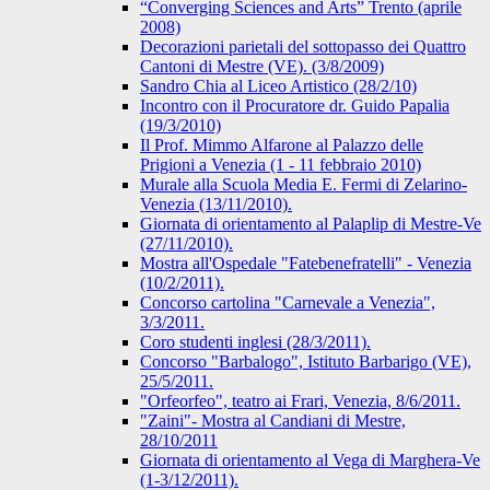
“Converging Sciences and Arts” Trento (aprile
2008)
Decorazioni parietali del sottopasso dei Quattro
Cantoni di Mestre (VE). (3/8/2009)
Sandro Chia al Liceo Artistico (28/2/10)
Incontro con il Procuratore dr. Guido Papalia
(19/3/2010)
Il Prof. Mimmo Alfarone al Palazzo delle
Prigioni a Venezia (1 - 11 febbraio 2010)
Murale alla Scuola Media E. Fermi di Zelarino-
Venezia (13/11/2010).
Giornata di orientamento al Palaplip di Mestre-Ve
(27/11/2010).
Mostra all'Ospedale "Fatebenefratelli" - Venezia
(10/2/2011).
Concorso cartolina "Carnevale a Venezia",
3/3/2011.
Coro studenti inglesi (28/3/2011).
Concorso "Barbalogo", Istituto Barbarigo (VE),
25/5/2011.
"Orfeorfeo", teatro ai Frari, Venezia, 8/6/2011.
"Zaini"- Mostra al Candiani di Mestre,
28/10/2011
Giornata di orientamento al Vega di Marghera-Ve
(1-3/12/2011).