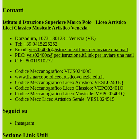
Contatti
Istituto d'Istruzione Superiore Marco Polo - Liceo Artistico
Licei Classico Musicale Artistico Venezia
Dorsoduro, 1073 - 30123 - Venezia (VE)
Tel:
+39 0415225252
Email:
veis02400c@istruzione.it
Link per inviare una mail
PEC:
veis02400c@pec.istruzione.it
Link per inviare una mail
C.F.: 80011910272
Codice Meccanografico: VEIS02400C
www.iismarcopololiceoartisticovenezia.edu.it
Codice Meccanografico Liceo Artistico: VESL02401Q
Codice Meccanografico Liceo Classico: VEPC02401Q
Codice Meccanografico Liceo Musicale: VEPC02401Q
Codice Mecc Liceo Artistico Serale: VESL024515
Seguici su
Instagram
Sezione Link Utili