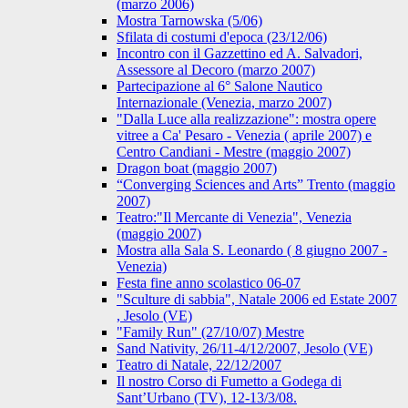
(marzo 2006)
Mostra Tarnowska (5/06)
Sfilata di costumi d'epoca (23/12/06)
Incontro con il Gazzettino ed A. Salvadori,
Assessore al Decoro (marzo 2007)
Partecipazione al 6° Salone Nautico
Internazionale (Venezia, marzo 2007)
"Dalla Luce alla realizzazione": mostra opere
vitree a Ca' Pesaro - Venezia ( aprile 2007) e
Centro Candiani - Mestre (maggio 2007)
Dragon boat (maggio 2007)
“Converging Sciences and Arts” Trento (maggio
2007)
Teatro:"Il Mercante di Venezia", Venezia
(maggio 2007)
Mostra alla Sala S. Leonardo ( 8 giugno 2007 -
Venezia)
Festa fine anno scolastico 06-07
"Sculture di sabbia", Natale 2006 ed Estate 2007
, Jesolo (VE)
"Family Run" (27/10/07) Mestre
Sand Nativity, 26/11-4/12/2007, Jesolo (VE)
Teatro di Natale, 22/12/2007
Il nostro Corso di Fumetto a Godega di
Sant’Urbano (TV), 12-13/3/08.