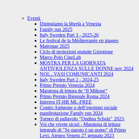
Eventi
Dipingiamo la libertà a Venezia
Family run 2025
Italy Sweden Part 3 - 2025-26
Le festival de la Méditerranée en images
Matronae 2025
Ciclo di proiezioni gratuite Giorgione
Marco Polo CineLab
MOSTRA PER LA GIORNATA
ANTIVIOLENZA SULLE DONNE nov 2024
NOI....VASI COMUNICANTI 2024
Italy Sweden Part 2 - 2024-25
Primo Premio Venezia 2024
Maratona di lettura de “Il Milione”
Primo Premio Biennale Roma 2024
Interreg IT-HR ML-FREE
Contro Antigone o dell’egoismo sociale
manifestazione Family run 2024
Torneo di pallavolo "Ondina Scholz" 2023,
Voi che vivete sicuri - Maratona di lettura
integrale di "Se questo è un uomo" di Primo
Levi. Ateneo Veneto 27 gennaio 2023