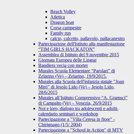
Beach Volley
Atletica
Dragon boat
Corsa campestre
Family run
calcio, calcetto, pallavolo, pallacanestro
Partecipazione dell'Istituto alla manifestazione
“TIM GIRLS HACKATON”
Assemblea di Istituto del 9 novembre 2015
Giornata Europea delle Lingue
Bandiera vecia con morter
Murales Scuola Elementare “Parolari” di
Zelarino (Ve) – Zelarino, 19/9/2015.
Murales alla Scuola dell'infanzia statale "Joan
Mirò" di Jesolo Lido (Ve) – Jesolo Lido,
28/6/2015
Murales all’Istituto Comprensivo “A. Gramsci”
di Campalto (Ve) – Venezia, 26/9/2015
Noi e loro, dialogo tra adolescenti e adulti-
calendario seminari e workshop
Partecipazione a "Villa Ceresa in fiore" -
Chirignago (1/5/ 2004)
Partecipazione a "School in Action" di MTV