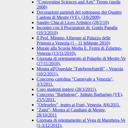
“Converging Sciences and Arts” Trento (aprile
2008)
Decorazioni parietali del sottopasso dei Quattro
Cantoni di Mestre (VE). (3/8/2009)
Sandro Chia al Liceo Artistico (28/2/10)
Incontro con il Procuratore dr. Guido Papalia
(19/3/2010)
Il Prof. Mimmo Alfarone al Palazzo delle
Prigioni a Venezia (1 - 11 febbraio 2010)
Murale alla Scuola Media E. Fermi di Zelarino-
Venezia (13/11/2010).
Giornata di orientamento al Palaplip di Mestre-Ve
(27/11/2010).
Mostra all'Ospedale "Fatebenefratelli" - Venezia
(10/2/2011).
Concorso cartolina "Carnevale a Venezia",
3/3/2011.
Coro studenti inglesi (28/3/2011).
Concorso "Barbalogo", Istituto Barbarigo (VE),
25/5/2011.
"Orfeorfeo", teatro ai Frari, Venezia, 8/6/2011.
"Zaini"- Mostra al Candiani di Mestre,
28/10/2011
Giornata di orientamento al Vega di Marghera-Ve
(1-3/12/2011).