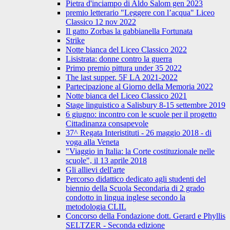
Pietra d'inciampo di Aldo Salom gen 2023
premio letterario "Leggere con l’acqua" Liceo
Classico 12 nov 2022
Il gatto Zorbas la gabbianella Fortunata
Strike
Notte bianca del Liceo Classico 2022
Lisistrata: donne contro la guerra
Primo premio pittura under 35 2022
The last supper. 5F LA 2021-2022
Partecipazione al Giorno della Memoria 2022
Notte bianca del Liceo Classico 2021
Stage linguistico a Salisbury 8-15 settembre 2019
6 giugno: incontro con le scuole per il progetto
Cittadinanza consapevole
37^ Regata Interistituti - 26 maggio 2018 - di
voga alla Veneta
"Viaggio in Italia: la Corte costituzionale nelle
scuole", il 13 aprile 2018
Gli allievi dell'arte
Percorso didattico dedicato agli studenti del
biennio della Scuola Secondaria di 2 grado
condotto in lingua inglese secondo la
metodologia CLIL
Concorso della Fondazione dott. Gerard e Phyllis
SELTZER - Seconda edizione