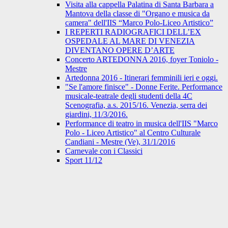
Visita alla cappella Palatina di Santa Barbara a
Mantova della classe di "Organo e musica da
camera" dell'IIS “Marco Polo-Liceo Artistico”
I REPERTI RADIOGRAFICI DELL’EX
OSPEDALE AL MARE DI VENEZIA
DIVENTANO OPERE D’ARTE
Concerto ARTEDONNA 2016, foyer Toniolo -
Mestre
Artedonna 2016 - Itinerari femminili ieri e oggi.
"Se l'amore finisce" - Donne Ferite. Performance
musicale-teatrale degli studenti della 4C
Scenografia, a.s. 2015/16. Venezia, serra dei
giardini, 11/3/2016.
Performance di teatro in musica dell'IIS "Marco
Polo - Liceo Artistico" al Centro Culturale
Candiani - Mestre (Ve), 31/1/2016
Carnevale con i Classici
Sport 11/12