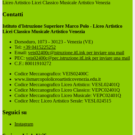
Liceo Artistico Licei Classico Musicale Artistico Venezia
Contatti
Istituto d'Istruzione Superiore Marco Polo - Liceo Artistico
Licei Classico Musicale Artistico Venezia
Dorsoduro, 1073 - 30123 - Venezia (VE)
Tel:
+39 0415225252
Email:
veis02400c@istruzione.it
Link per inviare una mail
PEC:
veis02400c@pec.istruzione.it
Link per inviare una mail
C.F.: 80011910272
Codice Meccanografico: VEIS02400C
www.iismarcopololiceoartisticovenezia.edu.it
Codice Meccanografico Liceo Artistico: VESL02401Q
Codice Meccanografico Liceo Classico: VEPC02401Q
Codice Meccanografico Liceo Musicale: VEPC02401Q
Codice Mecc Liceo Artistico Serale: VESL024515
Seguici su
Instagram