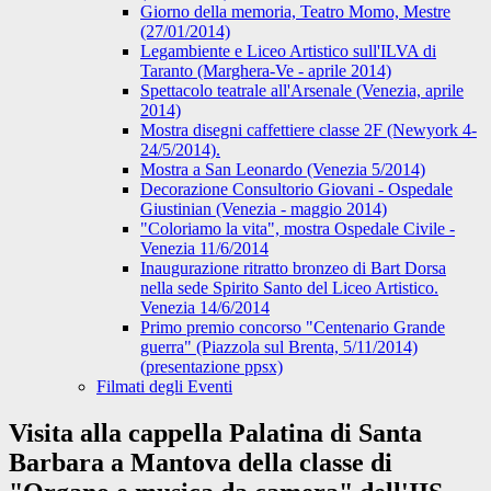
Giorno della memoria, Teatro Momo, Mestre
(27/01/2014)
Legambiente e Liceo Artistico sull'ILVA di
Taranto (Marghera-Ve - aprile 2014)
Spettacolo teatrale all'Arsenale (Venezia, aprile
2014)
Mostra disegni caffettiere classe 2F (Newyork 4-
24/5/2014).
Mostra a San Leonardo (Venezia 5/2014)
Decorazione Consultorio Giovani - Ospedale
Giustinian (Venezia - maggio 2014)
"Coloriamo la vita", mostra Ospedale Civile -
Venezia 11/6/2014
Inaugurazione ritratto bronzeo di Bart Dorsa
nella sede Spirito Santo del Liceo Artistico.
Venezia 14/6/2014
Primo premio concorso "Centenario Grande
guerra" (Piazzola sul Brenta, 5/11/2014)
(presentazione ppsx)
Filmati degli Eventi
Visita alla cappella Palatina di Santa
Barbara a Mantova della classe di