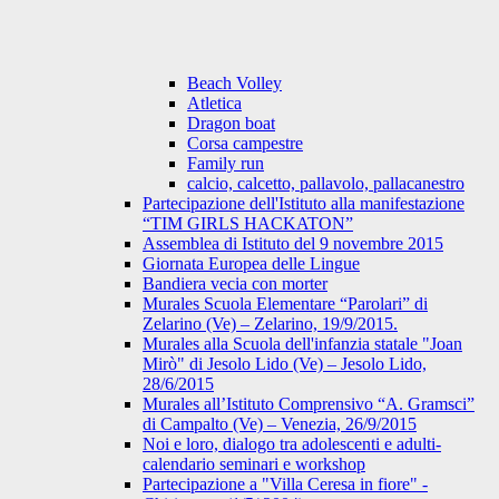
Beach Volley
Atletica
Dragon boat
Corsa campestre
Family run
calcio, calcetto, pallavolo, pallacanestro
Partecipazione dell'Istituto alla manifestazione
“TIM GIRLS HACKATON”
Assemblea di Istituto del 9 novembre 2015
Giornata Europea delle Lingue
Bandiera vecia con morter
Murales Scuola Elementare “Parolari” di
Zelarino (Ve) – Zelarino, 19/9/2015.
Murales alla Scuola dell'infanzia statale "Joan
Mirò" di Jesolo Lido (Ve) – Jesolo Lido,
28/6/2015
Murales all’Istituto Comprensivo “A. Gramsci”
di Campalto (Ve) – Venezia, 26/9/2015
Noi e loro, dialogo tra adolescenti e adulti-
calendario seminari e workshop
Partecipazione a "Villa Ceresa in fiore" -