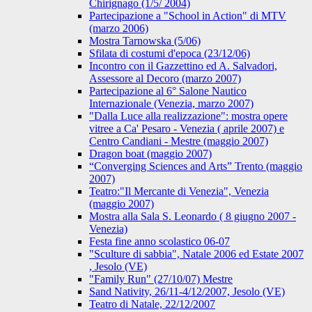
Chirignago (1/5/ 2004)
Partecipazione a "School in Action" di MTV
(marzo 2006)
Mostra Tarnowska (5/06)
Sfilata di costumi d'epoca (23/12/06)
Incontro con il Gazzettino ed A. Salvadori,
Assessore al Decoro (marzo 2007)
Partecipazione al 6° Salone Nautico
Internazionale (Venezia, marzo 2007)
"Dalla Luce alla realizzazione": mostra opere
vitree a Ca' Pesaro - Venezia ( aprile 2007) e
Centro Candiani - Mestre (maggio 2007)
Dragon boat (maggio 2007)
“Converging Sciences and Arts” Trento (maggio
2007)
Teatro:"Il Mercante di Venezia", Venezia
(maggio 2007)
Mostra alla Sala S. Leonardo ( 8 giugno 2007 -
Venezia)
Festa fine anno scolastico 06-07
"Sculture di sabbia", Natale 2006 ed Estate 2007
, Jesolo (VE)
"Family Run" (27/10/07) Mestre
Sand Nativity, 26/11-4/12/2007, Jesolo (VE)
Teatro di Natale, 22/12/2007