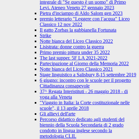
integrale di "Se questo è un uomo" di Primo
Levi. Ateneo Veneto 27 gennaio 2023
Pietra d'inciampo di Aldo Salom gen 2023
premio letterario "Leggere con l’acqua" Liceo
Classico 12 nov 2022
Il gatto Zorbas la gabbianella Fortunata
Strike
Notte bianca del Liceo Classico 2022
Lisistrata: donne contro la guerra
Primo premio pittura under 35 2022
The last supper. 5F LA 2021-2022
Partecipazione al Giorno della Memoria 2022
Notte bianca del Liceo Classico 2021
Stage linguistico a Salisbury 8-15 settembre 2019
6 giugno: incontro con le scuole per il progetto
Cittadinanza consapevole
37^ Regata Interistituti - 26 maggio 2018 - di
voga alla Veneta
"Viaggio in Italia: la Corte costituzionale nelle
scuole", il 13 aprile 2018
Gli allievi dell'arte
Percorso didattico dedicato agli studenti del
biennio della Scuola Secondaria di 2 grado
condotto in lingua inglese secondo la
metodologia CLIL