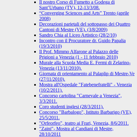
Il nostro Corso di Fumetto a Godega di
Sant’Urbano (TV), 12-13/3/08.
“Converging Sciences and Arts” Trento (aprile
2008)
Decorazioni parietali del sottopasso dei Quattro
Cantoni di Mestre (VE). (3/8/2009)
Sandro Chia al Liceo Artistico (28/2/10)
Incontro con il Procuratore dr. Guido Papalia
(19/3/2010)
Il Prof. Mimmo Alfarone al Palazzo delle
Prigioni a Venezia (1 - 11 febbraio 2010)
Murale alla Scuola Media E. Fermi di Zelarino-
Venezia (13/11/2010).
Giornata di orientamento al Palaplip di Mestre-Ve
(27/11/2010).
Mostra all'Ospedale "Fatebenefratelli" - Venezia
(10/2/2011).
Concorso cartolina "Carnevale a Venezia",
3/3/2011.
Coro studenti inglesi (28/3/2011).
Concorso "Barbalogo", Istituto Barbarigo (VE),
25/5/2011.
"Orfeorfeo", teatro ai Frari, Venezia, 8/6/2011.
"Zaini"- Mostra al Candiani di Mestre,
28/10/2011