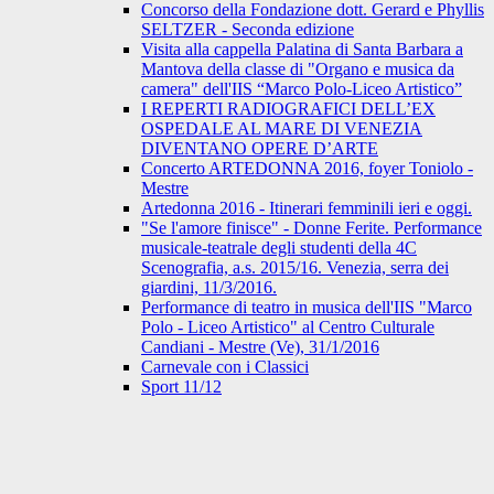
Concorso della Fondazione dott. Gerard e Phyllis
SELTZER - Seconda edizione
Visita alla cappella Palatina di Santa Barbara a
Mantova della classe di "Organo e musica da
camera" dell'IIS “Marco Polo-Liceo Artistico”
I REPERTI RADIOGRAFICI DELL’EX
OSPEDALE AL MARE DI VENEZIA
DIVENTANO OPERE D’ARTE
Concerto ARTEDONNA 2016, foyer Toniolo -
Mestre
Artedonna 2016 - Itinerari femminili ieri e oggi.
"Se l'amore finisce" - Donne Ferite. Performance
musicale-teatrale degli studenti della 4C
Scenografia, a.s. 2015/16. Venezia, serra dei
giardini, 11/3/2016.
Performance di teatro in musica dell'IIS "Marco
Polo - Liceo Artistico" al Centro Culturale
Candiani - Mestre (Ve), 31/1/2016
Carnevale con i Classici
Sport 11/12