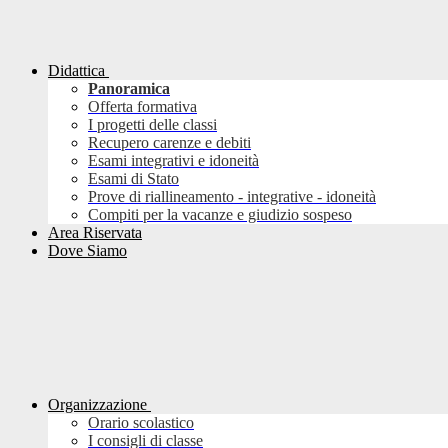
Didattica
Panoramica
Offerta formativa
I progetti delle classi
Recupero carenze e debiti
Esami integrativi e idoneità
Esami di Stato
Prove di riallineamento - integrative - idoneità
Compiti per la vacanze e giudizio sospeso
Area Riservata
Dove Siamo
Organizzazione
Orario scolastico
I consigli di classe