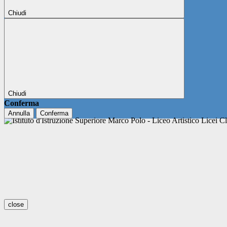
Chiudi
Chiudi
Conferma
Annulla
Conferma
close