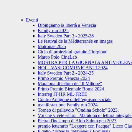
Eventi
Dipingiamo la libertà a Venezia
Family run 2025
Italy Sweden Part 3 - 2025-26
Le festival de la Méditerranée en images
Matronae 2025
Ciclo di proiezioni gratuite Giorgione
Marco Polo CineLab
MOSTRA PER LA GIORNATA ANTIVIOLENZ
NOI....VASI COMUNICANTI 2024
Italy Sweden Part 2 - 2024-25
Primo Premio Venezia 2024
Maratona di lettura de “Il Milione”
Primo Premio Biennale Roma 2024
Interreg IT-HR ML-FREE
Contro Antigone o dell’egoismo sociale
manifestazione Family run 2024
Torneo di pallavolo "Ondina Scholz" 2023,
Voi che vivete sicuri - Maratona di lettura integr
Pietra d'inciampo di Aldo Salom gen 2023
premio letterario "Leggere con l’acqua" Liceo Cla
Il gatto Zorbas la gabbianella Fortunata