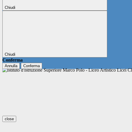
Chiudi
Chiudi
Conferma
Annulla
Conferma
close