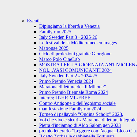
Eventi
Dipingiamo la libertà a Venezia
Family run 2025
Italy Sweden Part 3 - 2025-26
Le festival de la Méditerranée en images
Matronae 2025
Ciclo di proiezioni gratuite Giorgione
Marco Polo CineLab
MOSTRA PER LA GIORNATA ANTIVIOLENZ
NOI....VASI COMUNICANTI 2024
Italy Sweden Part 2 - 2024-25
Primo Premio Venezia 2024
Maratona di lettura de “Il Milione”
Primo Premio Biennale Roma 2024
Interreg IT-HR ML-FREE
Contro Antigone o dell’egoismo sociale
manifestazione Family run 2024
Torneo di pallavolo "Ondina Scholz" 2023,
Voi che vivete sicuri - Maratona di lettura integr
Pietra d'inciampo di Aldo Salom gen 2023
premio letterario "Leggere con l’acqua" Liceo Cla
Il gatto Zorbas la gabbianella Fortunata