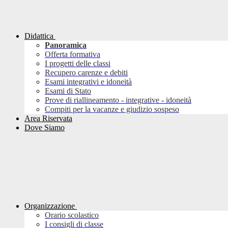
Didattica
Panoramica
Offerta formativa
I progetti delle classi
Recupero carenze e debiti
Esami integrativi e idoneità
Esami di Stato
Prove di riallineamento - integrative - idoneità
Compiti per la vacanze e giudizio sospeso
Area Riservata
Dove Siamo
Organizzazione
Orario scolastico
I consigli di classe