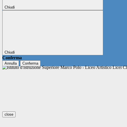
Chiudi
Chiudi
Conferma
Annulla
Conferma
close