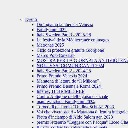
Eventi
Dipingiamo la libertà a Venezia
Family run 2025
Italy Sweden Part 3 - 2025-26
Le festival de la Méditerranée en images
Matronae 2025
Ciclo di proiezioni gratuite Giorgione
Marco Polo CineLab
MOSTRA PER LA GIORNATA ANTIVIOLENZ
NOI....VASI COMUNICANTI 2024
Italy Sweden Part 2 - 2024-25
Primo Premio Venezia 2024
Maratona di lettura de “Il Milione”
Primo Premio Biennale Roma 2024
Interreg IT-HR ML-FREE
Contro Antigone o dell’egoismo sociale
manifestazione Family run 2024
Torneo di pallavolo "Ondina Scholz" 2023,
Voi che vivete sicuri - Maratona di lettura integr
Pietra d'inciampo di Aldo Salom gen 2023
premio letterario "Leggere con l’acqua" Liceo Cla
Il gatto Zorbas la gabbianella Fortunata