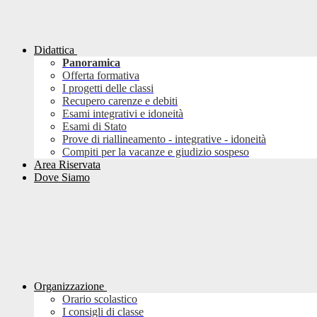
Didattica
Panoramica
Offerta formativa
I progetti delle classi
Recupero carenze e debiti
Esami integrativi e idoneità
Esami di Stato
Prove di riallineamento - integrative - idoneità
Compiti per la vacanze e giudizio sospeso
Area Riservata
Dove Siamo
Organizzazione
Orario scolastico
I consigli di classe