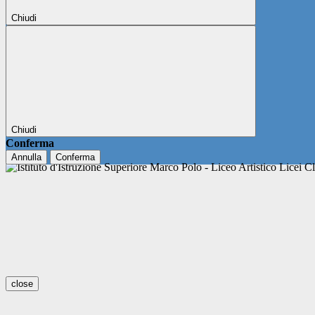
Chiudi
Chiudi
Conferma
Annulla
Conferma
close