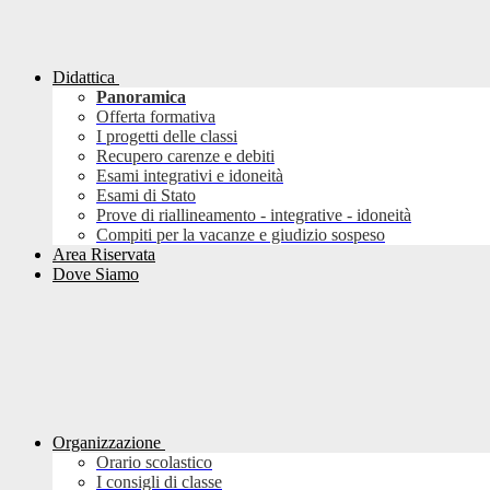
Didattica
Panoramica
Offerta formativa
I progetti delle classi
Recupero carenze e debiti
Esami integrativi e idoneità
Esami di Stato
Prove di riallineamento - integrative - idoneità
Compiti per la vacanze e giudizio sospeso
Area Riservata
Dove Siamo
Organizzazione
Orario scolastico
I consigli di classe