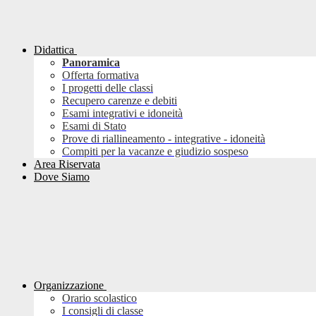
Didattica
Panoramica
Offerta formativa
I progetti delle classi
Recupero carenze e debiti
Esami integrativi e idoneità
Esami di Stato
Prove di riallineamento - integrative - idoneità
Compiti per la vacanze e giudizio sospeso
Area Riservata
Dove Siamo
Organizzazione
Orario scolastico
I consigli di classe