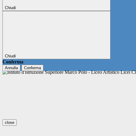
Chiudi
Chiudi
Conferma
Annulla
Conferma
close