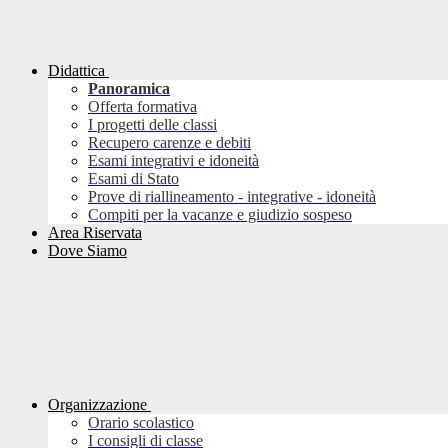
Didattica
Panoramica
Offerta formativa
I progetti delle classi
Recupero carenze e debiti
Esami integrativi e idoneità
Esami di Stato
Prove di riallineamento - integrative - idoneità
Compiti per la vacanze e giudizio sospeso
Area Riservata
Dove Siamo
Organizzazione
Orario scolastico
I consigli di classe