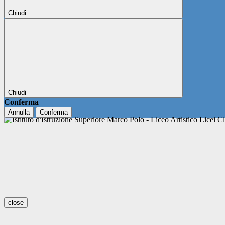
Chiudi
Chiudi
Conferma
Annulla
Conferma
close