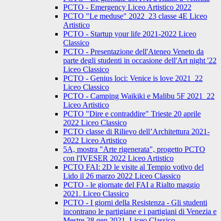
PCTO - Emergency Liceo Artistico 2022
PCTO "Le meduse" 2022_23 classe 4E Liceo
Artistico
PCTO - Startup your life 2021-2022 Liceo
Classico
PCTO - Presentazione dell'Ateneo Veneto da
parte degli studenti in occasione dell'Art night '22
Liceo Classico
PCTO - Genius loci: Venice is love 2021_22
Liceo Classico
PCTO - Camping Waikiki e Malibu 5F 2021_22
Liceo Artistico
PCTO "Dire e contraddire" Trieste 20 aprile
2022 Liceo Classico
PCTO classe di Rilievo dell’Architettura 2021-
2022 Liceo Artistico
5A, mostra "Arte rigenerata", progetto PCTO
con l'IVESER 2022 Liceo Artistico
PCTO FAI: 2D le visite al Tempio votivo del
Lido il 26 marzo 2022 Liceo Classico
PCTO - le giornate del FAI a Rialto maggio
2021. Liceo Classico
PCTO - I giorni della Resistenza - Gli studenti
incontrano le partigiane e i partigiani di Venezia e
Mestre 28 gen 2021. Liceo Classico