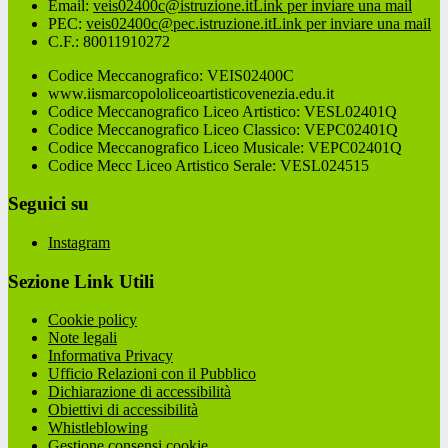
Email:
veis02400c@istruzione.it
Link per inviare una mail
PEC:
veis02400c@pec.istruzione.it
Link per inviare una mail
C.F.: 80011910272
Codice Meccanografico: VEIS02400C
www.iismarcopololiceoartisticovenezia.edu.it
Codice Meccanografico Liceo Artistico: VESL02401Q
Codice Meccanografico Liceo Classico: VEPC02401Q
Codice Meccanografico Liceo Musicale: VEPC02401Q
Codice Mecc Liceo Artistico Serale: VESL024515
Seguici su
Instagram
Sezione Link Utili
Cookie policy
Note legali
Informativa Privacy
Ufficio Relazioni con il Pubblico
Dichiarazione di accessibilità
Obiettivi di accessibilità
Whistleblowing
Gestione consensi cookie