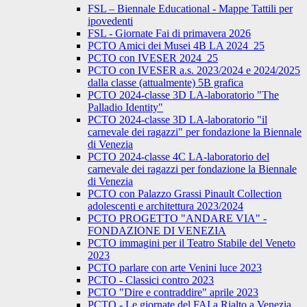
FSL – Biennale Educational - Mappe Tattili per
ipovedenti
FSL - Giornate Fai di primavera 2026
PCTO Amici dei Musei 4B LA 2024_25
PCTO con IVESER 2024_25
PCTO con IVESER a.s. 2023/2024 e 2024/2025
dalla classe (attualmente) 5B grafica
PCTO 2024-classe 3D LA-laboratorio "The
Palladio Identity"
PCTO 2024-classe 3D LA-laboratorio "il
carnevale dei ragazzi" per fondazione la Biennale
di Venezia
PCTO 2024-classe 4C LA-laboratorio del
carnevale dei ragazzi per fondazione la Biennale
di Venezia
PCTO con Palazzo Grassi Pinault Collection
adolescenti e architettura 2023/2024
PCTO PROGETTO "ANDARE VIA" -
FONDAZIONE DI VENEZIA
PCTO immagini per il Teatro Stabile del Veneto
2023
PCTO parlare con arte Venini luce 2023
PCTO - Classici contro 2023
PCTO "Dire e contraddire" aprile 2023
PCTO - Le giornate del FAI a Rialto a Venezia