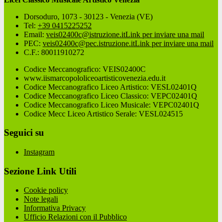
Dorsoduro, 1073 - 30123 - Venezia (VE)
Tel:
+39 0415225252
Email:
veis02400c@istruzione.it
Link per inviare una mail
PEC:
veis02400c@pec.istruzione.it
Link per inviare una mail
C.F.: 80011910272
Codice Meccanografico: VEIS02400C
www.iismarcopololiceoartisticovenezia.edu.it
Codice Meccanografico Liceo Artistico: VESL02401Q
Codice Meccanografico Liceo Classico: VEPC02401Q
Codice Meccanografico Liceo Musicale: VEPC02401Q
Codice Mecc Liceo Artistico Serale: VESL024515
Seguici su
Instagram
Sezione Link Utili
Cookie policy
Note legali
Informativa Privacy
Ufficio Relazioni con il Pubblico