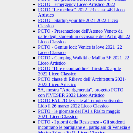
PCTO - Emergency Liceo Artistico 2022
PCTO "Le meduse" 2022_23 classe 4E Liceo
Artistico
PCTO - Startup your life 2021-2022 Liceo
Classico
PCTO - Presentazione dell'Ateneo Veneto da
parte degli studenti in occasione dell'Art night '22
Liceo Classico
PCTO - Genius loci: Venice is love 2021_22
Liceo Classico
PCTO - Camping Waikiki e Malibu 5F 2021_22
Liceo Artistico
PCTO "Dire e contraddire" Trieste 20 aprile
2022 Liceo Classico
PCTO classe di Rilievo dell’Architettura 2021-
2022 Liceo Artistico
5A, mostra "Arte rigenerata", progetto PCTO
con l'IVESER 2022 Liceo Artistico
PCTO FAI: 2D le visite al Tempio votivo del
Lido il 26 marzo 2022 Liceo Classico
PCTO - le giornate del FAI a Rialto maggio
2021. Liceo Classico
PCTO - I giorni della Resistenza - Gli studenti
incontrano le partigiane e i partigiani di Venezia e
Mestre 28 gen 2021. Liceo Classico