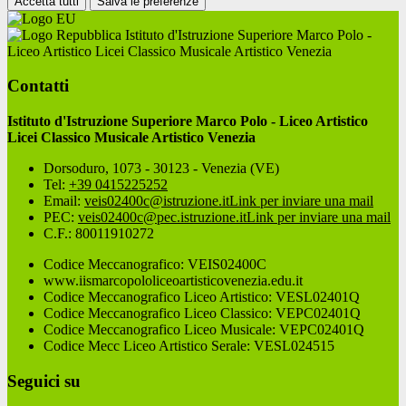
Accetta tutti
Salva le preferenze
Istituto d'Istruzione Superiore Marco Polo -
Liceo Artistico Licei Classico Musicale Artistico Venezia
Contatti
Istituto d'Istruzione Superiore Marco Polo - Liceo Artistico
Licei Classico Musicale Artistico Venezia
Dorsoduro, 1073 - 30123 - Venezia (VE)
Tel:
+39 0415225252
Email:
veis02400c@istruzione.it
Link per inviare una mail
PEC:
veis02400c@pec.istruzione.it
Link per inviare una mail
C.F.: 80011910272
Codice Meccanografico: VEIS02400C
www.iismarcopololiceoartisticovenezia.edu.it
Codice Meccanografico Liceo Artistico: VESL02401Q
Codice Meccanografico Liceo Classico: VEPC02401Q
Codice Meccanografico Liceo Musicale: VEPC02401Q
Codice Mecc Liceo Artistico Serale: VESL024515
Seguici su