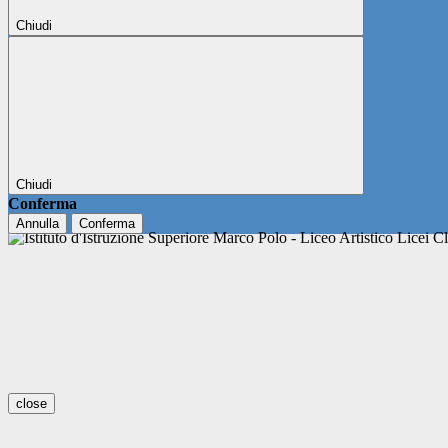
Chiudi
Chiudi
Conferma
Annulla
Conferma
close