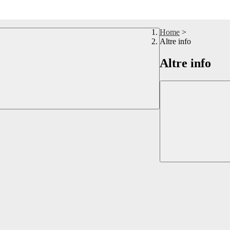
Home
>
Altre info
Altre info