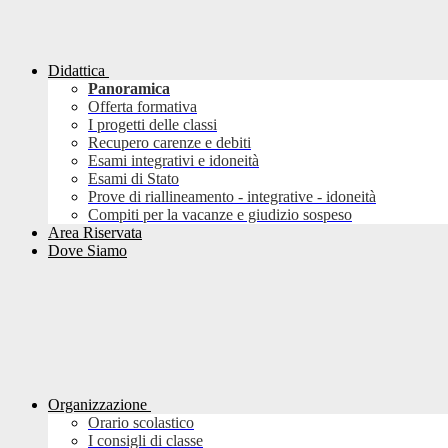
Didattica
Panoramica
Offerta formativa
I progetti delle classi
Recupero carenze e debiti
Esami integrativi e idoneità
Esami di Stato
Prove di riallineamento - integrative - idoneità
Compiti per la vacanze e giudizio sospeso
Area Riservata
Dove Siamo
Organizzazione
Orario scolastico
I consigli di classe