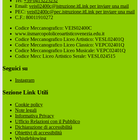
Tel:
+39 0415225252
Email:
veis02400c@istruzione.it
Link per inviare una mail
PEC:
veis02400c@pec.istruzione.it
Link per inviare una mail
C.F.: 80011910272
Codice Meccanografico: VEIS02400C
www.iismarcopololiceoartisticovenezia.edu.it
Codice Meccanografico Liceo Artistico: VESL02401Q
Codice Meccanografico Liceo Classico: VEPC02401Q
Codice Meccanografico Liceo Musicale: VEPC02401Q
Codice Mecc Liceo Artistico Serale: VESL024515
Seguici su
Instagram
Sezione Link Utili
Cookie policy
Note legali
Informativa Privacy
Ufficio Relazioni con il Pubblico
Dichiarazione di accessibilità
Obiettivi di accessibilità
Whistleblowing