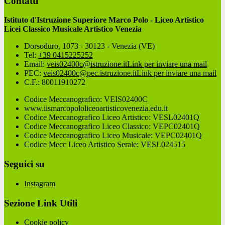
Contatti
Istituto d'Istruzione Superiore Marco Polo - Liceo Artistico
Licei Classico Musicale Artistico Venezia
Dorsoduro, 1073 - 30123 - Venezia (VE)
Tel:
+39 0415225252
Email:
veis02400c@istruzione.it
Link per inviare una mail
PEC:
veis02400c@pec.istruzione.it
Link per inviare una mail
C.F.: 80011910272
Codice Meccanografico: VEIS02400C
www.iismarcopololiceoartisticovenezia.edu.it
Codice Meccanografico Liceo Artistico: VESL02401Q
Codice Meccanografico Liceo Classico: VEPC02401Q
Codice Meccanografico Liceo Musicale: VEPC02401Q
Codice Mecc Liceo Artistico Serale: VESL024515
Seguici su
Instagram
Sezione Link Utili
Cookie policy