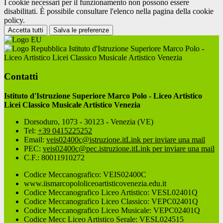
I cookie necessari per il funzionamento non possono essere
disabilitati. È possibile consultare l'elenco nella pagina della cookie
policy.
Accetta tutti
Salva le preferenze
Istituto d'Istruzione Superiore Marco Polo -
Liceo Artistico Licei Classico Musicale Artistico Venezia
Contatti
Istituto d'Istruzione Superiore Marco Polo - Liceo Artistico
Licei Classico Musicale Artistico Venezia
Dorsoduro, 1073 - 30123 - Venezia (VE)
Tel:
+39 0415225252
Email:
veis02400c@istruzione.it
Link per inviare una mail
PEC:
veis02400c@pec.istruzione.it
Link per inviare una mail
C.F.: 80011910272
Codice Meccanografico: VEIS02400C
www.iismarcopololiceoartisticovenezia.edu.it
Codice Meccanografico Liceo Artistico: VESL02401Q
Codice Meccanografico Liceo Classico: VEPC02401Q
Codice Meccanografico Liceo Musicale: VEPC02401Q
Codice Mecc Liceo Artistico Serale: VESL024515