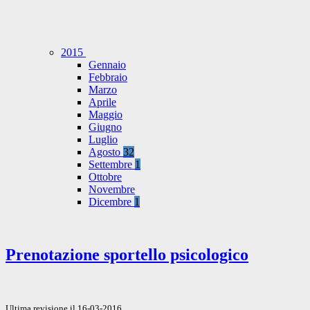
2015
Gennaio
Febbraio
Marzo
Aprile
Maggio
Giugno
Luglio
Agosto
32
Settembre
1
Ottobre
Novembre
Dicembre
1
Prenotazione sportello psicologico
Ultima revisione il 16-03-2016