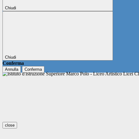
Chiudi
Chiudi
Conferma
Annulla
Conferma
close