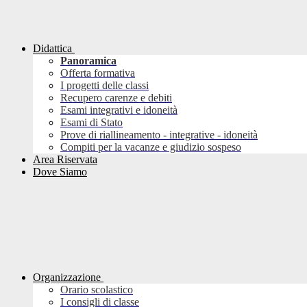
Didattica
Panoramica
Offerta formativa
I progetti delle classi
Recupero carenze e debiti
Esami integrativi e idoneità
Esami di Stato
Prove di riallineamento - integrative - idoneità
Compiti per la vacanze e giudizio sospeso
Area Riservata
Dove Siamo
Organizzazione
Orario scolastico
I consigli di classe