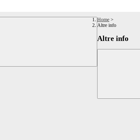
Home
>
Altre info
Altre info