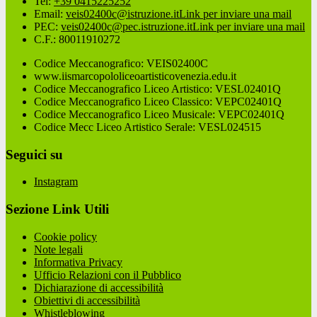
Tel:
+39 0415225252
Email:
veis02400c@istruzione.it
Link per inviare una mail
PEC:
veis02400c@pec.istruzione.it
Link per inviare una mail
C.F.: 80011910272
Codice Meccanografico: VEIS02400C
www.iismarcopololiceoartisticovenezia.edu.it
Codice Meccanografico Liceo Artistico: VESL02401Q
Codice Meccanografico Liceo Classico: VEPC02401Q
Codice Meccanografico Liceo Musicale: VEPC02401Q
Codice Mecc Liceo Artistico Serale: VESL024515
Seguici su
Instagram
Sezione Link Utili
Cookie policy
Note legali
Informativa Privacy
Ufficio Relazioni con il Pubblico
Dichiarazione di accessibilità
Obiettivi di accessibilità
Whistleblowing