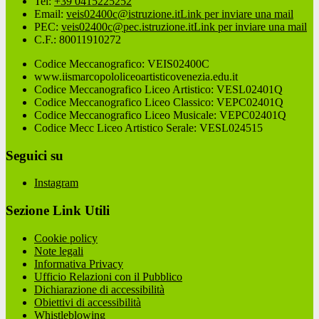
Tel:
+39 0415225252
Email:
veis02400c@istruzione.it
Link per inviare una mail
PEC:
veis02400c@pec.istruzione.it
Link per inviare una mail
C.F.: 80011910272
Codice Meccanografico: VEIS02400C
www.iismarcopololiceoartisticovenezia.edu.it
Codice Meccanografico Liceo Artistico: VESL02401Q
Codice Meccanografico Liceo Classico: VEPC02401Q
Codice Meccanografico Liceo Musicale: VEPC02401Q
Codice Mecc Liceo Artistico Serale: VESL024515
Seguici su
Instagram
Sezione Link Utili
Cookie policy
Note legali
Informativa Privacy
Ufficio Relazioni con il Pubblico
Dichiarazione di accessibilità
Obiettivi di accessibilità
Whistleblowing