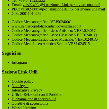
Tel:
+39 0415225252
Email:
veis02400c@istruzione.it
Link per inviare una mail
PEC:
veis02400c@pec.istruzione.it
Link per inviare una mail
C.F.: 80011910272
Codice Meccanografico: VEIS02400C
www.iismarcopololiceoartisticovenezia.edu.it
Codice Meccanografico Liceo Artistico: VESL02401Q
Codice Meccanografico Liceo Classico: VEPC02401Q
Codice Meccanografico Liceo Musicale: VEPC02401Q
Codice Mecc Liceo Artistico Serale: VESL024515
Seguici su
Instagram
Sezione Link Utili
Cookie policy
Note legali
Informativa Privacy
Ufficio Relazioni con il Pubblico
Dichiarazione di accessibilità
Obiettivi di accessibilità
Whistleblowing