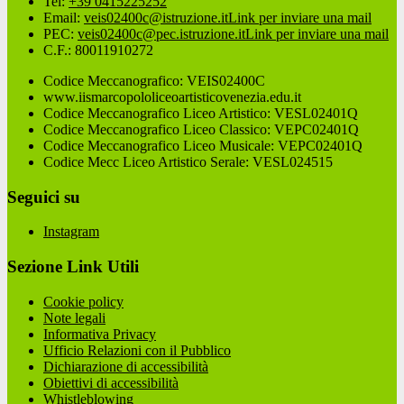
Tel:
+39 0415225252
Email:
veis02400c@istruzione.it
Link per inviare una mail
PEC:
veis02400c@pec.istruzione.it
Link per inviare una mail
C.F.: 80011910272
Codice Meccanografico: VEIS02400C
www.iismarcopololiceoartisticovenezia.edu.it
Codice Meccanografico Liceo Artistico: VESL02401Q
Codice Meccanografico Liceo Classico: VEPC02401Q
Codice Meccanografico Liceo Musicale: VEPC02401Q
Codice Mecc Liceo Artistico Serale: VESL024515
Seguici su
Instagram
Sezione Link Utili
Cookie policy
Note legali
Informativa Privacy
Ufficio Relazioni con il Pubblico
Dichiarazione di accessibilità
Obiettivi di accessibilità
Whistleblowing