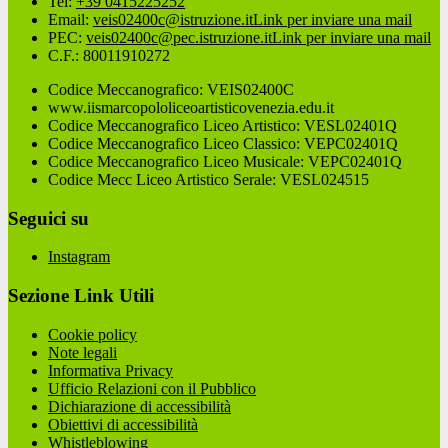
Tel:
+39 0415225252
Email:
veis02400c@istruzione.it
Link per inviare una mail
PEC:
veis02400c@pec.istruzione.it
Link per inviare una mail
C.F.: 80011910272
Codice Meccanografico: VEIS02400C
www.iismarcopololiceoartisticovenezia.edu.it
Codice Meccanografico Liceo Artistico: VESL02401Q
Codice Meccanografico Liceo Classico: VEPC02401Q
Codice Meccanografico Liceo Musicale: VEPC02401Q
Codice Mecc Liceo Artistico Serale: VESL024515
Seguici su
Instagram
Sezione Link Utili
Cookie policy
Note legali
Informativa Privacy
Ufficio Relazioni con il Pubblico
Dichiarazione di accessibilità
Obiettivi di accessibilità
Whistleblowing