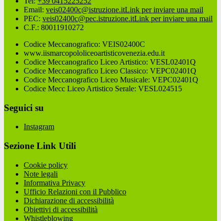
Tel:
+39 0415225252
Email:
veis02400c@istruzione.it
Link per inviare una mail
PEC:
veis02400c@pec.istruzione.it
Link per inviare una mail
C.F.: 80011910272
Codice Meccanografico: VEIS02400C
www.iismarcopololiceoartisticovenezia.edu.it
Codice Meccanografico Liceo Artistico: VESL02401Q
Codice Meccanografico Liceo Classico: VEPC02401Q
Codice Meccanografico Liceo Musicale: VEPC02401Q
Codice Mecc Liceo Artistico Serale: VESL024515
Seguici su
Instagram
Sezione Link Utili
Cookie policy
Note legali
Informativa Privacy
Ufficio Relazioni con il Pubblico
Dichiarazione di accessibilità
Obiettivi di accessibilità
Whistleblowing