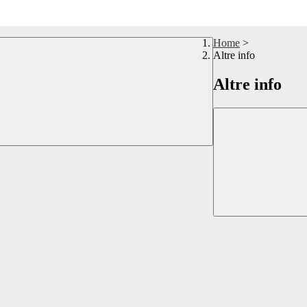
Home
>
Altre info
Altre info