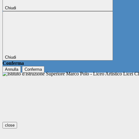
Chiudi
Chiudi
Conferma
Annulla
Conferma
close