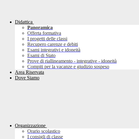
Didattica
Panoramica
Offerta formativa
I progetti delle classi
Recupero carenze e debiti
Esami integrativi e idoneità
Esami di Stato
Prove di riallineamento - integrative - idoneità
Compiti per la vacanze e giudizio sospeso
Area Riservata
Dove Siamo
Organizzazione
Orario scolastico
I consigli di classe