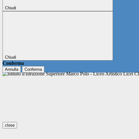
Chiudi
Chiudi
Conferma
Annulla
Conferma
close