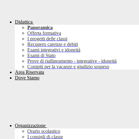
Didattica
Panoramica
Offerta formativa
I progetti delle classi
Recupero carenze e debiti
Esami integrativi e idoneità
Esami di Stato
Prove di riallineamento - integrative - idoneità
Compiti per la vacanze e giudizio sospeso
Area Riservata
Dove Siamo
Organizzazione
Orario scolastico
I consigli di classe