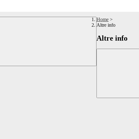
Home
>
Altre info
Altre info