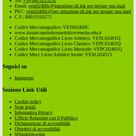
Tel:
+39 0415225252
Email:
veis02400c@istruzione.it
Link per inviare una mail
PEC:
veis02400c@pec.istruzione.it
Link per inviare una mail
C.F.: 80011910272
Codice Meccanografico: VEIS02400C
www.iismarcopololiceoartisticovenezia.edu.it
Codice Meccanografico Liceo Artistico: VESL02401Q
Codice Meccanografico Liceo Classico: VEPC02401Q
Codice Meccanografico Liceo Musicale: VEPC02401Q
Codice Mecc Liceo Artistico Serale: VESL024515
Seguici su
Instagram
Sezione Link Utili
Cookie policy
Note legali
Informativa Privacy
Ufficio Relazioni con il Pubblico
Dichiarazione di accessibilità
Obiettivi di accessibilità
Whistleblowing