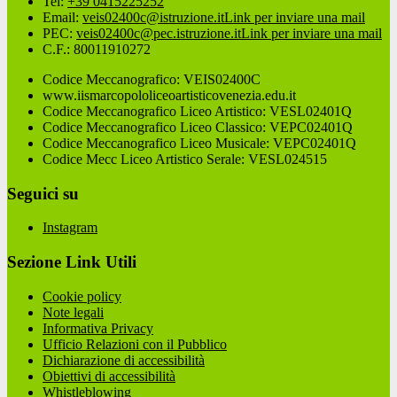
Tel:
+39 0415225252
Email:
veis02400c@istruzione.it
Link per inviare una mail
PEC:
veis02400c@pec.istruzione.it
Link per inviare una mail
C.F.: 80011910272
Codice Meccanografico: VEIS02400C
www.iismarcopololiceoartisticovenezia.edu.it
Codice Meccanografico Liceo Artistico: VESL02401Q
Codice Meccanografico Liceo Classico: VEPC02401Q
Codice Meccanografico Liceo Musicale: VEPC02401Q
Codice Mecc Liceo Artistico Serale: VESL024515
Seguici su
Instagram
Sezione Link Utili
Cookie policy
Note legali
Informativa Privacy
Ufficio Relazioni con il Pubblico
Dichiarazione di accessibilità
Obiettivi di accessibilità
Whistleblowing