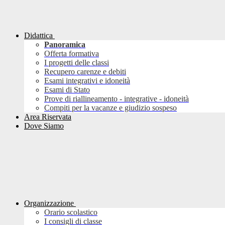
Didattica
Panoramica
Offerta formativa
I progetti delle classi
Recupero carenze e debiti
Esami integrativi e idoneità
Esami di Stato
Prove di riallineamento - integrative - idoneità
Compiti per la vacanze e giudizio sospeso
Area Riservata
Dove Siamo
Organizzazione
Orario scolastico
I consigli di classe