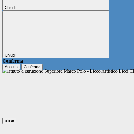
Chiudi
Chiudi
Conferma
Annulla
Conferma
close