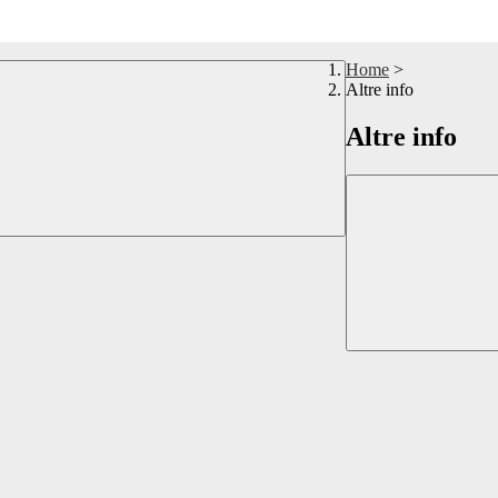
Home
>
Altre info
Altre info