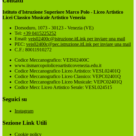
Contatti
Istituto d'Istruzione Superiore Marco Polo - Liceo Artistico
Licei Classico Musicale Artistico Venezia
Dorsoduro, 1073 - 30123 - Venezia (VE)
Tel:
+39 0415225252
Email:
veis02400c@istruzione.it
Link per inviare una mail
PEC:
veis02400c@pec.istruzione.it
Link per inviare una mail
C.F.: 80011910272
Codice Meccanografico: VEIS02400C
www.iismarcopololiceoartisticovenezia.edu.it
Codice Meccanografico Liceo Artistico: VESL02401Q
Codice Meccanografico Liceo Classico: VEPC02401Q
Codice Meccanografico Liceo Musicale: VEPC02401Q
Codice Mecc Liceo Artistico Serale: VESL024515
Seguici su
Instagram
Sezione Link Utili
Cookie policy