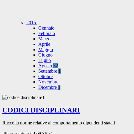
2015
Gennaio
Febbraio
Marzo
Aprile
Maggio
Giugno
Luglio
Agosto
32
Settembre
1
Ottobre
Novembre
Dicembre
1
CODICI DISCIPLINARI
Raccolta norme relative al comportamento dipendenti statali
Ultima revisione il 12-07-2024