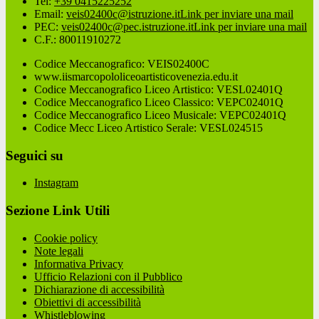
Tel:
+39 0415225252
Email:
veis02400c@istruzione.it
Link per inviare una mail
PEC:
veis02400c@pec.istruzione.it
Link per inviare una mail
C.F.: 80011910272
Codice Meccanografico: VEIS02400C
www.iismarcopololiceoartisticovenezia.edu.it
Codice Meccanografico Liceo Artistico: VESL02401Q
Codice Meccanografico Liceo Classico: VEPC02401Q
Codice Meccanografico Liceo Musicale: VEPC02401Q
Codice Mecc Liceo Artistico Serale: VESL024515
Seguici su
Instagram
Sezione Link Utili
Cookie policy
Note legali
Informativa Privacy
Ufficio Relazioni con il Pubblico
Dichiarazione di accessibilità
Obiettivi di accessibilità
Whistleblowing