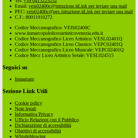
Tel:
+39 0415225252
Email:
veis02400c@istruzione.it
Link per inviare una mail
PEC:
veis02400c@pec.istruzione.it
Link per inviare una mail
C.F.: 80011910272
Codice Meccanografico: VEIS02400C
www.iismarcopololiceoartisticovenezia.edu.it
Codice Meccanografico Liceo Artistico: VESL02401Q
Codice Meccanografico Liceo Classico: VEPC02401Q
Codice Meccanografico Liceo Musicale: VEPC02401Q
Codice Mecc Liceo Artistico Serale: VESL024515
Seguici su
Instagram
Sezione Link Utili
Cookie policy
Note legali
Informativa Privacy
Ufficio Relazioni con il Pubblico
Dichiarazione di accessibilità
Obiettivi di accessibilità
Whistleblowing