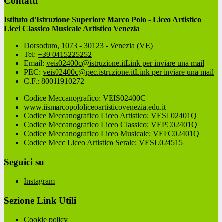
Contatti
Istituto d'Istruzione Superiore Marco Polo - Liceo Artistico
Licei Classico Musicale Artistico Venezia
Dorsoduro, 1073 - 30123 - Venezia (VE)
Tel:
+39 0415225252
Email:
veis02400c@istruzione.it
Link per inviare una mail
PEC:
veis02400c@pec.istruzione.it
Link per inviare una mail
C.F.: 80011910272
Codice Meccanografico: VEIS02400C
www.iismarcopololiceoartisticovenezia.edu.it
Codice Meccanografico Liceo Artistico: VESL02401Q
Codice Meccanografico Liceo Classico: VEPC02401Q
Codice Meccanografico Liceo Musicale: VEPC02401Q
Codice Mecc Liceo Artistico Serale: VESL024515
Seguici su
Instagram
Sezione Link Utili
Cookie policy