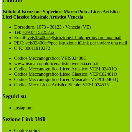
Contatti
Istituto d'Istruzione Superiore Marco Polo - Liceo Artistico
Licei Classico Musicale Artistico Venezia
Dorsoduro, 1073 - 30123 - Venezia (VE)
Tel:
+39 0415225252
Email:
veis02400c@istruzione.it
Link per inviare una mail
PEC:
veis02400c@pec.istruzione.it
Link per inviare una mail
C.F.: 80011910272
Codice Meccanografico: VEIS02400C
www.iismarcopololiceoartisticovenezia.edu.it
Codice Meccanografico Liceo Artistico: VESL02401Q
Codice Meccanografico Liceo Classico: VEPC02401Q
Codice Meccanografico Liceo Musicale: VEPC02401Q
Codice Mecc Liceo Artistico Serale: VESL024515
Seguici su
Instagram
Sezione Link Utili
Cookie policy