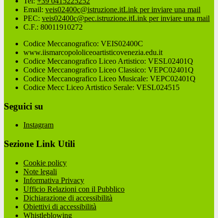
Tel:
+39 0415225252
Email:
veis02400c@istruzione.it
Link per inviare una mail
PEC:
veis02400c@pec.istruzione.it
Link per inviare una mail
C.F.: 80011910272
Codice Meccanografico: VEIS02400C
www.iismarcopololiceoartisticovenezia.edu.it
Codice Meccanografico Liceo Artistico: VESL02401Q
Codice Meccanografico Liceo Classico: VEPC02401Q
Codice Meccanografico Liceo Musicale: VEPC02401Q
Codice Mecc Liceo Artistico Serale: VESL024515
Seguici su
Instagram
Sezione Link Utili
Cookie policy
Note legali
Informativa Privacy
Ufficio Relazioni con il Pubblico
Dichiarazione di accessibilità
Obiettivi di accessibilità
Whistleblowing