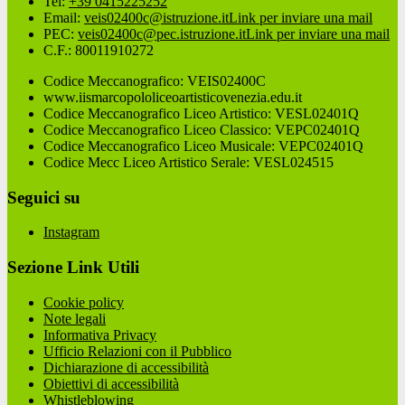
Tel:
+39 0415225252
Email:
veis02400c@istruzione.it
Link per inviare una mail
PEC:
veis02400c@pec.istruzione.it
Link per inviare una mail
C.F.: 80011910272
Codice Meccanografico: VEIS02400C
www.iismarcopololiceoartisticovenezia.edu.it
Codice Meccanografico Liceo Artistico: VESL02401Q
Codice Meccanografico Liceo Classico: VEPC02401Q
Codice Meccanografico Liceo Musicale: VEPC02401Q
Codice Mecc Liceo Artistico Serale: VESL024515
Seguici su
Instagram
Sezione Link Utili
Cookie policy
Note legali
Informativa Privacy
Ufficio Relazioni con il Pubblico
Dichiarazione di accessibilità
Obiettivi di accessibilità
Whistleblowing