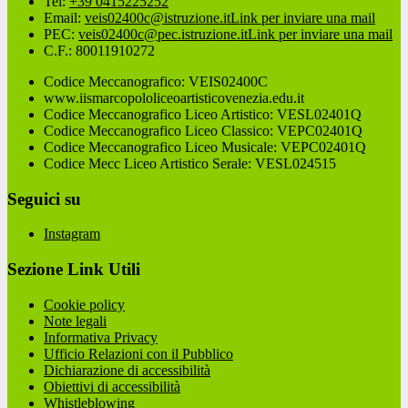
Tel:
+39 0415225252
Email:
veis02400c@istruzione.it
Link per inviare una mail
PEC:
veis02400c@pec.istruzione.it
Link per inviare una mail
C.F.: 80011910272
Codice Meccanografico: VEIS02400C
www.iismarcopololiceoartisticovenezia.edu.it
Codice Meccanografico Liceo Artistico: VESL02401Q
Codice Meccanografico Liceo Classico: VEPC02401Q
Codice Meccanografico Liceo Musicale: VEPC02401Q
Codice Mecc Liceo Artistico Serale: VESL024515
Seguici su
Instagram
Sezione Link Utili
Cookie policy
Note legali
Informativa Privacy
Ufficio Relazioni con il Pubblico
Dichiarazione di accessibilità
Obiettivi di accessibilità
Whistleblowing