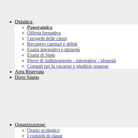
Didattica
Panoramica
Offerta formativa
I progetti delle classi
Recupero carenze e debiti
Esami integrativi e idoneità
Esami di Stato
Prove di riallineamento - integrative - idoneità
Compiti per la vacanze e giudizio sospeso
Area Riservata
Dove Siamo
Organizzazione
Orario scolastico
I consigli di classe