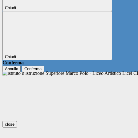
Chiudi
Chiudi
Conferma
Annulla
Conferma
close