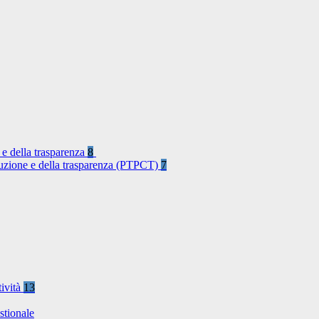
 e della trasparenza
8
rruzione e della trasparenza (PTPCT)
7
tività
13
stionale