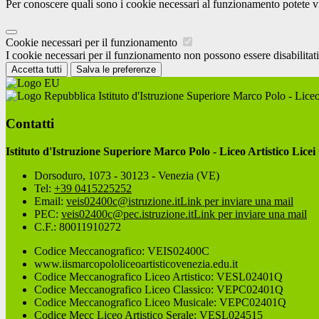
Per conoscere quali sono i cookie necessari al funzionamento potete v
Cookie necessari per il funzionamento
I cookie necessari per il funzionamento non possono essere disabilitati.
Accetta tutti
Salva le preferenze
Istituto d'Istruzione Superiore Marco Polo - Liceo
Contatti
Istituto d'Istruzione Superiore Marco Polo - Liceo Artistico Licei
Dorsoduro, 1073 - 30123 - Venezia (VE)
Tel:
+39 0415225252
Email:
veis02400c@istruzione.it
Link per inviare una mail
PEC:
veis02400c@pec.istruzione.it
Link per inviare una mail
C.F.: 80011910272
Codice Meccanografico: VEIS02400C
www.iismarcopololiceoartisticovenezia.edu.it
Codice Meccanografico Liceo Artistico: VESL02401Q
Codice Meccanografico Liceo Classico: VEPC02401Q
Codice Meccanografico Liceo Musicale: VEPC02401Q
Codice Mecc Liceo Artistico Serale: VESL024515