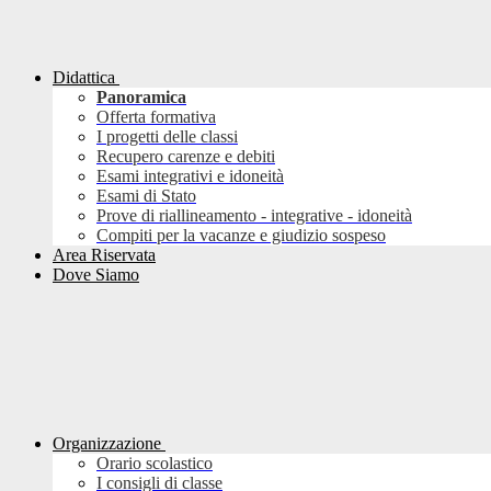
Didattica
Panoramica
Offerta formativa
I progetti delle classi
Recupero carenze e debiti
Esami integrativi e idoneità
Esami di Stato
Prove di riallineamento - integrative - idoneità
Compiti per la vacanze e giudizio sospeso
Area Riservata
Dove Siamo
Organizzazione
Orario scolastico
I consigli di classe