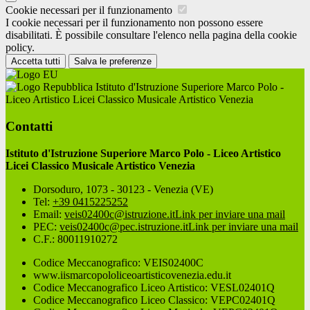
Cookie necessari per il funzionamento
I cookie necessari per il funzionamento non possono essere
disabilitati. È possibile consultare l'elenco nella pagina della cookie
policy.
Accetta tutti
Salva le preferenze
Istituto d'Istruzione Superiore Marco Polo -
Liceo Artistico Licei Classico Musicale Artistico Venezia
Contatti
Istituto d'Istruzione Superiore Marco Polo - Liceo Artistico
Licei Classico Musicale Artistico Venezia
Dorsoduro, 1073 - 30123 - Venezia (VE)
Tel:
+39 0415225252
Email:
veis02400c@istruzione.it
Link per inviare una mail
PEC:
veis02400c@pec.istruzione.it
Link per inviare una mail
C.F.: 80011910272
Codice Meccanografico: VEIS02400C
www.iismarcopololiceoartisticovenezia.edu.it
Codice Meccanografico Liceo Artistico: VESL02401Q
Codice Meccanografico Liceo Classico: VEPC02401Q